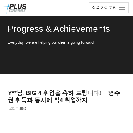
Sketchbook5, 스케치북5
Sketchbook5, 스케치북5
본
메
상품 카테고리
문
뉴
바
토
로
글
Progress & Achievements
가
하
기
기
Everyday, we are helping our clients going forward.
Y**님, BIG 4 취업을 축하 드립니다! _ 영주
권 취득과 동시에 빅4 취업까지
조회 수
4547