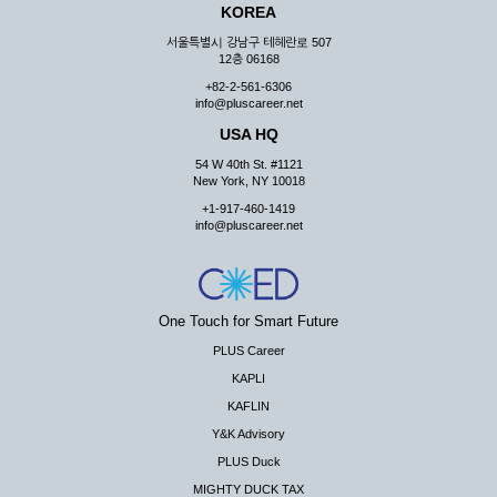
KOREA
서울특별시 강남구 테헤란로 507
12층 06168
+82-2-561-6306
info@pluscareer.net
USA HQ
54 W 40th St. #1121
New York, NY 10018
+1-917-460-1419
info@pluscareer.net
One Touch for Smart Future
PLUS Career
KAPLI
KAFLIN
Y&K Advisory
PLUS Duck
MIGHTY DUCK TAX