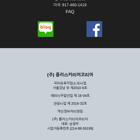
미국: 917-460-1419
FAQ
(주) 플러스커리어코리아
국외유료직업소개사업
서울강남 유 제2010-6호
해외이주알선업 제 16-04호
관광사업 제 2016-32호
개인정보처리방침
(주) 플러스커리어코리아
대표: 남광우
사업자등록번호 [214-88-59199]