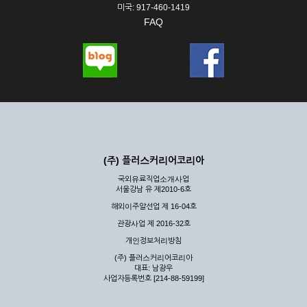
미국: 917-460-1419
FAQ
(주) 플러스커리어코리아
국외유료직업소개사업
서울강남 유 제2010-6호
해외이주알선업 제 16-04호
관광사업 제 2016-32호
개인정보처리방침
(주) 플러스커리어코리아
대표: 남광우
사업자등록번호 [214-88-59199]