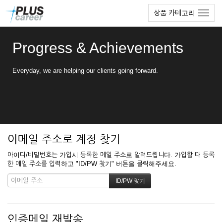
본
메
상품 카테고리
문
뉴
바
토
로
글
Progress & Achievements
가
하
기
기
Everyday, we are helping our clients going forward.
이메일 주소로 계정 찾기
아이디/비밀번호는 가입시 등록한 메일 주소로 알려드립니다. 가입할 때 등록
한 메일 주소를 입력하고 "ID/PW 찾기" 버튼을 클릭해주세요.
인증메일 재발송