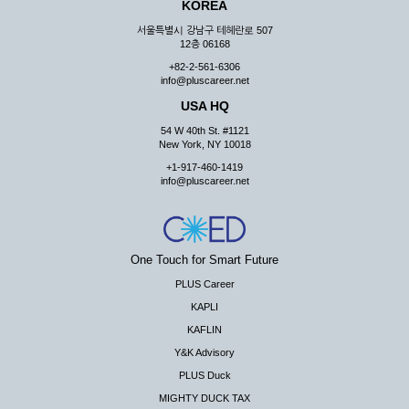
KOREA
서울특별시 강남구 테헤란로 507
12층 06168
+82-2-561-6306
info@pluscareer.net
USA HQ
54 W 40th St. #1121
New York, NY 10018
+1-917-460-1419
info@pluscareer.net
One Touch for Smart Future
PLUS Career
KAPLI
KAFLIN
Y&K Advisory
PLUS Duck
MIGHTY DUCK TAX