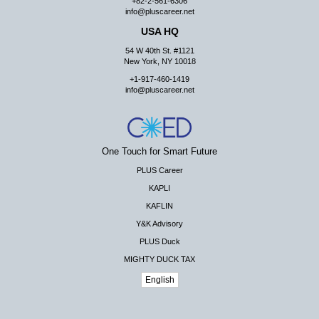
+82-2-561-6306
info@pluscareer.net
USA HQ
54 W 40th St. #1121
New York, NY 10018
+1-917-460-1419
info@pluscareer.net
One Touch for Smart Future
PLUS Career
KAPLI
KAFLIN
Y&K Advisory
PLUS Duck
MIGHTY DUCK TAX
English