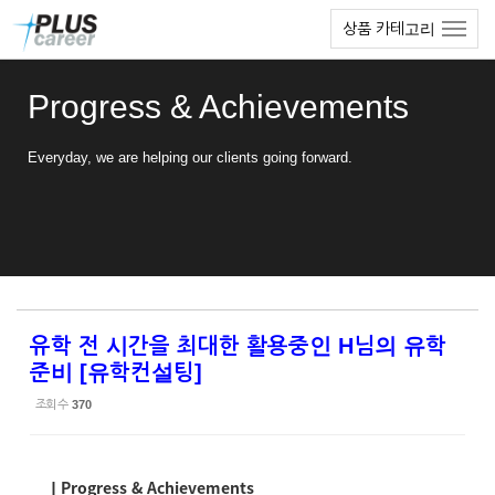
Sketchbook5, 스케치북5
Sketchbook5, 스케치북5
본
메
상품 카테고리
문
뉴
바
토
로
글
Progress & Achievements
가
하
기
기
Everyday, we are helping our clients going forward.
유학 전 시간을 최대한 활용중인 H님의 유학
준비 [유학컨설팅]
조회 수
370
ㅣProgress & Achievements