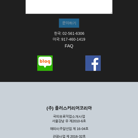
① 서비스의 이용은 연중무휴, 1일 24시간을 원칙으로 합니다.
② 시스템 점검, 교체 및 고장, 기술적인 이유, 국가비상사태, 정
전, 서비스 설비의 장애, 서비스 이용의 폭주 등의 정상적인 서비
스가 불가능할 경우 회사는 사전 공지나 예고 없이 서비스의 전
부 또는 일부를 일시적 또는 영구적으로 중지할 수 있습니다.
한국: 02-561-6306
③ 기타 회사는 서비스를 제공할 수 없는 합당한 사유가 발생한
미국: 917-460-1419
경우
FAQ
④ 회사는 제 2항 및 제 3항의 사유로 서비스의 제공이 일시적
으로 중지됨으로 인해 이용자 또는 제 3자가 입은 손해에 대하
여 배상하지 않습니다.
제3장 권리 및 의무
제6조 (회사의 의무)
① 회사는 특별한 사정이 없는 한 이용자가 신청한 후 즉시 서
비스를 이용할 수 있도록 하고 계속적, 안정적으로 서비스를 제
공할 수 있도록 최선의 노력을 다하여야 합니다.
(주) 플러스커리어코리아
② 회사는 이용자의 개인 신상 정보를 본인의 승낙 없이 타인에
국외유료직업소개사업
게 누설, 배포하여서는 안됩니다. 다만, 관계법령에 의하여 국가
서울강남 유 제2010-6호
기관 등의 합법적인 요구가 있는 경우에는 해당 되지 않습니다.
해외이주알선업 제 16-04호
③ 회사는 이용자로부터 제기되는 의견이나 불만이 정당하다고
인정할 경우에는 즉시 처리하여야 하며, 즉시 처리가 곤란한 경
관광사업 제 2016-32호