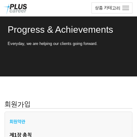
본
메
상품 카테고리
문
뉴
바
토
로
글
Progress & Achievements
가
하
기
기
Everyday, we are helping our clients going forward.
회원가입
회원약관
제1장 총칙