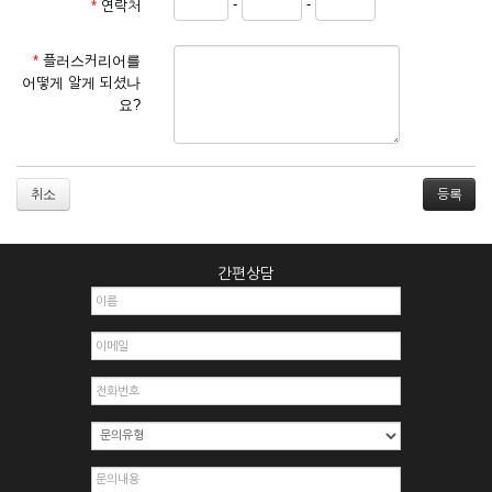
-
-
*
연락처
① 서비스 이용계약은 서비스 이용 희망자가 본 약관에 동의한
후 신청자의 실질 정보를 입력하여 회사에 신청하고 회사가 이
를 심사, 승낙함으로써 성립하며, 회사는 신청자의 실명 확인 절
*
플러스커리어를
차를 밟을 수 있습니다.
어떻게 알게 되셨나
② 회원가입시 입력한 ID는 변경할 수 없으며, 회원 1인당 한 개
요?
의 ID가 발급됩니다. 부득이한 경우로 인해 변경하고자 하는 경
우에는 해당 아이디를 해지하고 재가입해야 합니다.
③ 회사는 아래의 각 호에 해당하는 이용자에 대하여는 가입을
거절하거나 취소할 수 있으며, 실명으로 등록하지 않은 자의 일
취소
체의 권리를 제한할 수 있습니다.
1. 타인의 성명, 주민등록번호를 이용하여 신청할 경우
2. 개인정보를 허위로 기재하여 신청할 경우
간편상담
3. 경쟁 관게에 있는 이용자가 신청할 경우
4. 타인의 서비스 이용을 방해하거나, 정보를 도용한 경우
5. 기타 회사가 정한 이용신청서에 기재사항이 미비 된 경우
6. 이용자가 영업활동 또는 부정한 용도로 본 서비스를 이용할
경우
7. 회사의 정보를 사전 승낙 없이 전재, 변조, 복사하여 이용하
는 경우
8. 기타 회사가 정한 제반 사항을 위반하며 신청하는 경우
제5조 (서비스의 이용 및 중지)