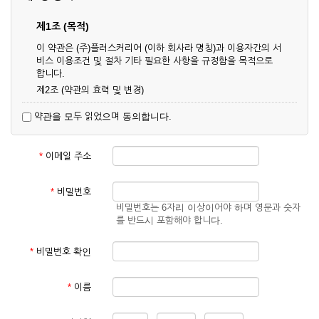
제1조 (목적)
이 약관은 (주)플러스커리어 (이하 회사라 명칭)과 이용자간의 서
비스 이용조건 및 절차 기타 필요한 사항을 규정함을 목적으로
합니다.
제2조 (약관의 효력 및 변경)
① 이 약관은 온라인으로 게시함과 동시에 효력이 발생되며, 영
약관을 모두 읽었으며 동의합니다.
업상 중요 하거나 합리적인 사유가 발생할 경우 온라인 공사를
통하여 변경할 수 있습니다.
② 회원은 변경된 약관에 동의하지 않을 경우 서비스 이용을 중
*
이메일 주소
단하고 이용계약을 해지할 수 있습니다. 약관의 효력 발생일 이
후의 계속적인 서비스 이용은 약관의 변경사항에 대해 동의한
것으로 간주됩니다.
*
비밀번호
비밀번호는 6자리 이상이어야 하며 영문과 숫자
제3조 (약관의 외 준칙)
를 반드시 포함해야 합니다.
이 약관에 명시되지 않은 사항은 회사의 공지, 이용안내 및 기타
관계법령의 규정에 따릅니다.
*
비밀번호 확인
제2장 서비스 이용 계약
*
이름
제4조 (이용계약의 성립)