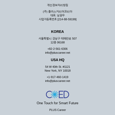
우 그 처리를 위해 노력해야 합니다.
개인정보처리방침
제7조 (회원의 의무)
(주) 플러스커리어코리아
대표: 남광우
① 회원은 ID와 비밀 번호에 관한 모든 관리의 책임이 있으며
사업자등록번호 [214-88-59199]
자신의 ID가 부정하게 사용된 경우, 이용자는 반드시 회사에 그
사실을 통보해야 합니다.
KOREA
② 회원은 이용신청서의 기재내용 중 변경된 내용이 있는 경우
서비스를 통하여 그 내용을 회사에 통지하여야 합니다.
서울특별시 강남구 테헤란로 507
12층 06168
③ 다른 회원의 ID와 비밀번호를 부당하게 사용하는 행위를
하지 않아야 합니다.
+82-2-561-6306
info@pluscareer.net
④ 회원은 회사의 서비스에서 타 사이트의 홍보행위를 하지 않
아야 하며 공공질서나 미풍약속에 위배되는 내용 혹은 저작권을
USA HQ
포함한 지적 재산권을 침해 할 수 있는 행동을 하지 않아야 합니
54 W 40th St. #1121
다.
New York, NY 10018
⑤ 회원은 회사의 사전 승낙 없이 서비스를 이용하여 어떠한 영
+1-917-460-1419
리 행위도 할 수 없습니다.
info@pluscareer.net
⑥ 회원은 관계법령, 약관의 규정, 이용안내 및 주의사항 등 회
사가 통지하는 사항을 준수하여야 하며, 기타 회사의 업무에 방
해되는 행위를 하여서는 아니 됩니다.
제8조 (회원의 관리)
One Touch for Smart Future
PLUS Career
① 회원은 언제든 이 약관에 대한 동의를 철회할 수 있습니다.