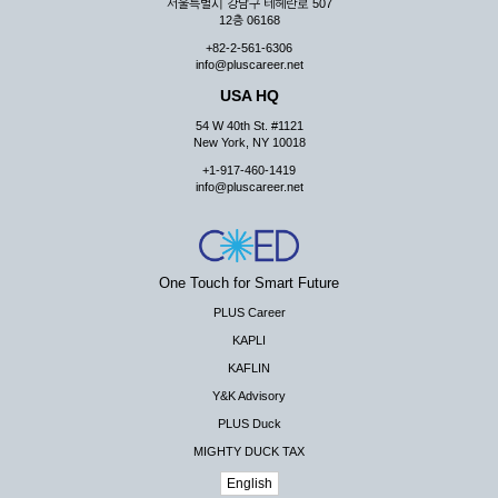
서울특별시 강남구 테헤란로 507
12층 06168
+82-2-561-6306
info@pluscareer.net
USA HQ
54 W 40th St. #1121
New York, NY 10018
+1-917-460-1419
info@pluscareer.net
One Touch for Smart Future
PLUS Career
KAPLI
KAFLIN
Y&K Advisory
PLUS Duck
MIGHTY DUCK TAX
English