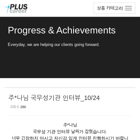
Sketchbook5, 스케치북5
Sketchbook5, 스케치북5
본
메
상품 카테고리
문
뉴
바
토
로
글
Progress & Achievements
가
하
기
기
Everyday, we are helping our clients going forward.
주*나님 국무성기관 인터뷰_10/24
조회 수
286
주*나님
국무성 기관 인터뷰 날짜가 잡혔습니다.
너무 긴장하지 마시고 자신감 있게 인터뷰 진행하시기 바랍니