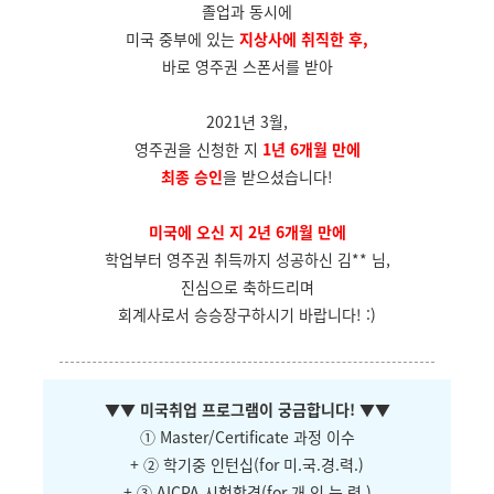
졸업과 동시에
미국 중부에 있는
지상사에 취직한 후,
바로 영주권 스폰서를 받아
2021년 3월,
영주권을 신청한 지
1년 6개월 만에
최종 승인
을 받으셨습니다!
미국에 오신 지 2년 6개월 만에
학업부터 영주권 취득까지 성공하신 김** 님,
진심으로 축하드리며
회계사로서 승승장구하시기 바랍니다! :)
▼
▼ 미국취업 프로그램이 궁금합니다!
▼
▼
① Master/Certificate 과정 이수
+ ② 학기중 인턴십(for 미.국.경.력.)
+ ③ AICPA 시험합격(for 개.인.능.력.)