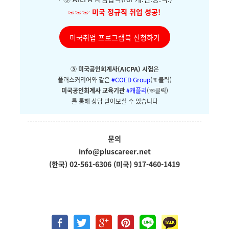
☞☞☞
미국 정규직 취업 성공!
미국취업 프로그램북 신청하기
③ 미국공인회계사(AICPA) 시험
은
플러스커리어와
같은
#COED Group
(☜클릭)
미국공인회계사 교육기관
#캐플리
(☜클릭)
를 통해 상담 받아보실 수 있습니다
문의
info@pluscareer.net
(한국) 02-561-6306
(미국) 917-460-1419