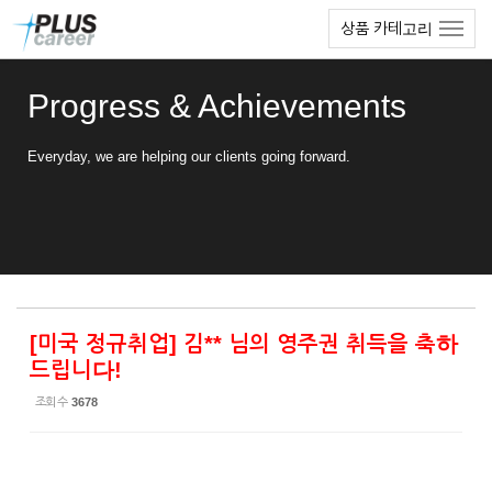
Sketchbook5, 스케치북5
Sketchbook5, 스케치북5
본
메
상품 카테고리
문
뉴
바
토
로
글
Progress & Achievements
가
하
기
기
Everyday, we are helping our clients going forward.
[미국 정규취업] 김** 님의 영주권 취득을 축하
드립니다!
조회 수
3678