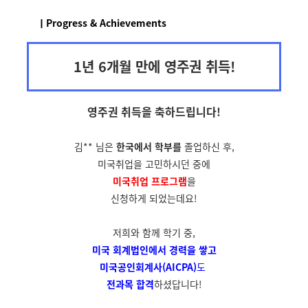
ㅣProgress & Achievements
1년 6개월 만에 영주권 취득!
영주권 취득을
축하드립니다!
김** 님은
한국에서 학부를
졸업하신 후,
미국취업을 고민하시던 중에
미국취업 프로그램
을
신청하게 되었는데요!
저희와 함께 학기 중,
미국 회계법인에서
경력을 쌓고
미국공인회계사(AICPA)
도
전과목 합격
하셨답니다!