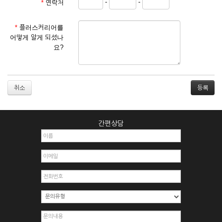
-
-
*
연락처
① 서비스 이용계약은 서비스 이용 희망자가 본 약관에 동의한
후 신청자의 실질 정보를 입력하여 회사에 신청하고 회사가 이
를 심사, 승낙함으로써 성립하며, 회사는 신청자의 실명 확인 절
*
플러스커리어를
차를 밟을 수 있습니다.
어떻게 알게 되셨나
② 회원가입시 입력한 ID는 변경할 수 없으며, 회원 1인당 한 개
요?
의 ID가 발급됩니다. 부득이한 경우로 인해 변경하고자 하는 경
우에는 해당 아이디를 해지하고 재가입해야 합니다.
③ 회사는 아래의 각 호에 해당하는 이용자에 대하여는 가입을
거절하거나 취소할 수 있으며, 실명으로 등록하지 않은 자의 일
취소
체의 권리를 제한할 수 있습니다.
1. 타인의 성명, 주민등록번호를 이용하여 신청할 경우
2. 개인정보를 허위로 기재하여 신청할 경우
간편상담
3. 경쟁 관게에 있는 이용자가 신청할 경우
4. 타인의 서비스 이용을 방해하거나, 정보를 도용한 경우
5. 기타 회사가 정한 이용신청서에 기재사항이 미비 된 경우
6. 이용자가 영업활동 또는 부정한 용도로 본 서비스를 이용할
경우
7. 회사의 정보를 사전 승낙 없이 전재, 변조, 복사하여 이용하
는 경우
8. 기타 회사가 정한 제반 사항을 위반하며 신청하는 경우
제5조 (서비스의 이용 및 중지)