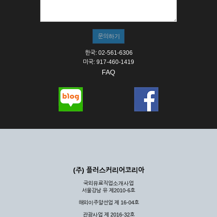
① 서비스의 이용은 연중무휴, 1일 24시간을 원칙으로 합니다.
② 시스템 점검, 교체 및 고장, 기술적인 이유, 국가비상사태, 정
전, 서비스 설비의 장애, 서비스 이용의 폭주 등의 정상적인 서비
스가 불가능할 경우 회사는 사전 공지나 예고 없이 서비스의 전
부 또는 일부를 일시적 또는 영구적으로 중지할 수 있습니다.
한국: 02-561-6306
③ 기타 회사는 서비스를 제공할 수 없는 합당한 사유가 발생한
미국: 917-460-1419
경우
FAQ
④ 회사는 제 2항 및 제 3항의 사유로 서비스의 제공이 일시적
으로 중지됨으로 인해 이용자 또는 제 3자가 입은 손해에 대하
여 배상하지 않습니다.
제3장 권리 및 의무
제6조 (회사의 의무)
① 회사는 특별한 사정이 없는 한 이용자가 신청한 후 즉시 서
비스를 이용할 수 있도록 하고 계속적, 안정적으로 서비스를 제
공할 수 있도록 최선의 노력을 다하여야 합니다.
(주) 플러스커리어코리아
② 회사는 이용자의 개인 신상 정보를 본인의 승낙 없이 타인에
국외유료직업소개사업
게 누설, 배포하여서는 안됩니다. 다만, 관계법령에 의하여 국가
서울강남 유 제2010-6호
기관 등의 합법적인 요구가 있는 경우에는 해당 되지 않습니다.
해외이주알선업 제 16-04호
③ 회사는 이용자로부터 제기되는 의견이나 불만이 정당하다고
인정할 경우에는 즉시 처리하여야 하며, 즉시 처리가 곤란한 경
관광사업 제 2016-32호