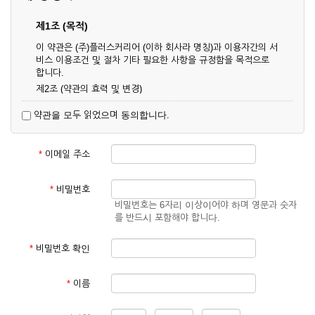
제1조 (목적)
이 약관은 (주)플러스커리어 (이하 회사라 명칭)과 이용자간의 서
비스 이용조건 및 절차 기타 필요한 사항을 규정함을 목적으로
합니다.
제2조 (약관의 효력 및 변경)
① 이 약관은 온라인으로 게시함과 동시에 효력이 발생되며, 영
약관을 모두 읽었으며 동의합니다.
업상 중요 하거나 합리적인 사유가 발생할 경우 온라인 공사를
통하여 변경할 수 있습니다.
② 회원은 변경된 약관에 동의하지 않을 경우 서비스 이용을 중
*
이메일 주소
단하고 이용계약을 해지할 수 있습니다. 약관의 효력 발생일 이
후의 계속적인 서비스 이용은 약관의 변경사항에 대해 동의한
것으로 간주됩니다.
*
비밀번호
비밀번호는 6자리 이상이어야 하며 영문과 숫자
제3조 (약관의 외 준칙)
를 반드시 포함해야 합니다.
이 약관에 명시되지 않은 사항은 회사의 공지, 이용안내 및 기타
관계법령의 규정에 따릅니다.
*
비밀번호 확인
제2장 서비스 이용 계약
*
이름
제4조 (이용계약의 성립)