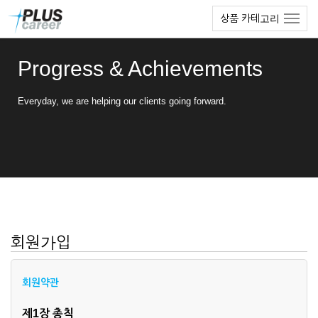
본
메
상품 카테고리
문
뉴
바
토
로
글
Progress & Achievements
가
하
기
기
Everyday, we are helping our clients going forward.
회원가입
회원약관
제1장 총칙