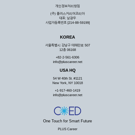
우 그 처리를 위해 노력해야 합니다.
개인정보처리방침
제7조 (회원의 의무)
(주) 플러스커리어코리아
대표: 남광우
① 회원은 ID와 비밀 번호에 관한 모든 관리의 책임이 있으며
사업자등록번호 [214-88-59199]
자신의 ID가 부정하게 사용된 경우, 이용자는 반드시 회사에 그
사실을 통보해야 합니다.
KOREA
② 회원은 이용신청서의 기재내용 중 변경된 내용이 있는 경우
서비스를 통하여 그 내용을 회사에 통지하여야 합니다.
서울특별시 강남구 테헤란로 507
12층 06168
③ 다른 회원의 ID와 비밀번호를 부당하게 사용하는 행위를
하지 않아야 합니다.
+82-2-561-6306
info@pluscareer.net
④ 회원은 회사의 서비스에서 타 사이트의 홍보행위를 하지 않
아야 하며 공공질서나 미풍약속에 위배되는 내용 혹은 저작권을
USA HQ
포함한 지적 재산권을 침해 할 수 있는 행동을 하지 않아야 합니
54 W 40th St. #1121
다.
New York, NY 10018
⑤ 회원은 회사의 사전 승낙 없이 서비스를 이용하여 어떠한 영
+1-917-460-1419
리 행위도 할 수 없습니다.
info@pluscareer.net
⑥ 회원은 관계법령, 약관의 규정, 이용안내 및 주의사항 등 회
사가 통지하는 사항을 준수하여야 하며, 기타 회사의 업무에 방
해되는 행위를 하여서는 아니 됩니다.
제8조 (회원의 관리)
One Touch for Smart Future
PLUS Career
① 회원은 언제든 이 약관에 대한 동의를 철회할 수 있습니다.