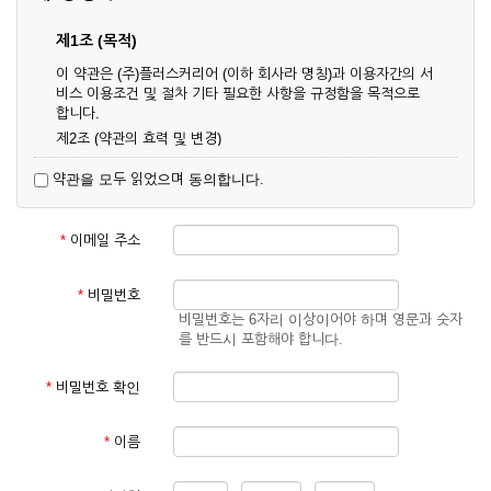
제1조 (목적)
이 약관은 (주)플러스커리어 (이하 회사라 명칭)과 이용자간의 서
비스 이용조건 및 절차 기타 필요한 사항을 규정함을 목적으로
합니다.
제2조 (약관의 효력 및 변경)
① 이 약관은 온라인으로 게시함과 동시에 효력이 발생되며, 영
약관을 모두 읽었으며 동의합니다.
업상 중요 하거나 합리적인 사유가 발생할 경우 온라인 공사를
통하여 변경할 수 있습니다.
② 회원은 변경된 약관에 동의하지 않을 경우 서비스 이용을 중
*
이메일 주소
단하고 이용계약을 해지할 수 있습니다. 약관의 효력 발생일 이
후의 계속적인 서비스 이용은 약관의 변경사항에 대해 동의한
것으로 간주됩니다.
*
비밀번호
비밀번호는 6자리 이상이어야 하며 영문과 숫자
제3조 (약관의 외 준칙)
를 반드시 포함해야 합니다.
이 약관에 명시되지 않은 사항은 회사의 공지, 이용안내 및 기타
관계법령의 규정에 따릅니다.
*
비밀번호 확인
제2장 서비스 이용 계약
*
이름
제4조 (이용계약의 성립)