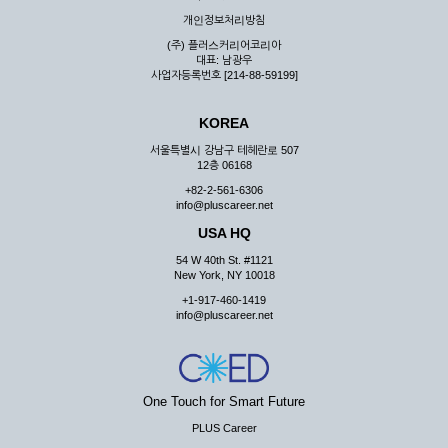
우 그 처리를 위해 노력해야 합니다.
개인정보처리방침
제7조 (회원의 의무)
(주) 플러스커리어코리아
대표: 남광우
① 회원은 ID와 비밀 번호에 관한 모든 관리의 책임이 있으며
사업자등록번호 [214-88-59199]
자신의 ID가 부정하게 사용된 경우, 이용자는 반드시 회사에 그
사실을 통보해야 합니다.
KOREA
② 회원은 이용신청서의 기재내용 중 변경된 내용이 있는 경우
서비스를 통하여 그 내용을 회사에 통지하여야 합니다.
서울특별시 강남구 테헤란로 507
12층 06168
③ 다른 회원의 ID와 비밀번호를 부당하게 사용하는 행위를
하지 않아야 합니다.
+82-2-561-6306
info@pluscareer.net
④ 회원은 회사의 서비스에서 타 사이트의 홍보행위를 하지 않
아야 하며 공공질서나 미풍약속에 위배되는 내용 혹은 저작권을
USA HQ
포함한 지적 재산권을 침해 할 수 있는 행동을 하지 않아야 합니
54 W 40th St. #1121
다.
New York, NY 10018
⑤ 회원은 회사의 사전 승낙 없이 서비스를 이용하여 어떠한 영
+1-917-460-1419
리 행위도 할 수 없습니다.
info@pluscareer.net
⑥ 회원은 관계법령, 약관의 규정, 이용안내 및 주의사항 등 회
사가 통지하는 사항을 준수하여야 하며, 기타 회사의 업무에 방
해되는 행위를 하여서는 아니 됩니다.
제8조 (회원의 관리)
One Touch for Smart Future
PLUS Career
① 회원은 언제든 이 약관에 대한 동의를 철회할 수 있습니다.