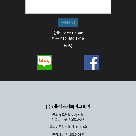
① 서비스의 이용은 연중무휴, 1일 24시간을 원칙으로 합니다.
② 시스템 점검, 교체 및 고장, 기술적인 이유, 국가비상사태, 정
전, 서비스 설비의 장애, 서비스 이용의 폭주 등의 정상적인 서비
스가 불가능할 경우 회사는 사전 공지나 예고 없이 서비스의 전
부 또는 일부를 일시적 또는 영구적으로 중지할 수 있습니다.
한국: 02-561-6306
③ 기타 회사는 서비스를 제공할 수 없는 합당한 사유가 발생한
미국: 917-460-1419
경우
FAQ
④ 회사는 제 2항 및 제 3항의 사유로 서비스의 제공이 일시적
으로 중지됨으로 인해 이용자 또는 제 3자가 입은 손해에 대하
여 배상하지 않습니다.
제3장 권리 및 의무
제6조 (회사의 의무)
① 회사는 특별한 사정이 없는 한 이용자가 신청한 후 즉시 서
비스를 이용할 수 있도록 하고 계속적, 안정적으로 서비스를 제
공할 수 있도록 최선의 노력을 다하여야 합니다.
(주) 플러스커리어코리아
② 회사는 이용자의 개인 신상 정보를 본인의 승낙 없이 타인에
국외유료직업소개사업
게 누설, 배포하여서는 안됩니다. 다만, 관계법령에 의하여 국가
서울강남 유 제2010-6호
기관 등의 합법적인 요구가 있는 경우에는 해당 되지 않습니다.
해외이주알선업 제 16-04호
③ 회사는 이용자로부터 제기되는 의견이나 불만이 정당하다고
인정할 경우에는 즉시 처리하여야 하며, 즉시 처리가 곤란한 경
관광사업 제 2016-32호