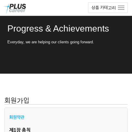
본
메
상품 카테고리
문
뉴
바
토
로
글
Progress & Achievements
가
하
기
기
Everyday, we are helping our clients going forward.
회원가입
회원약관
제1장 총칙