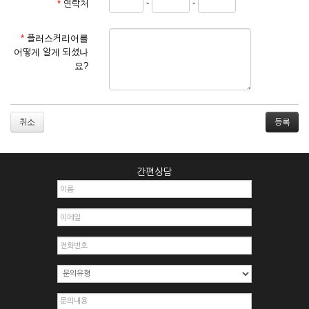
-
-
*
연락처
① 서비스 이용계약은 서비스 이용 희망자가 본 약관에 동의한
후 신청자의 실질 정보를 입력하여 회사에 신청하고 회사가 이
를 심사, 승낙함으로써 성립하며, 회사는 신청자의 실명 확인 절
*
플러스커리어를
차를 밟을 수 있습니다.
어떻게 알게 되셨나
② 회원가입시 입력한 ID는 변경할 수 없으며, 회원 1인당 한 개
요?
의 ID가 발급됩니다. 부득이한 경우로 인해 변경하고자 하는 경
우에는 해당 아이디를 해지하고 재가입해야 합니다.
③ 회사는 아래의 각 호에 해당하는 이용자에 대하여는 가입을
거절하거나 취소할 수 있으며, 실명으로 등록하지 않은 자의 일
취소
체의 권리를 제한할 수 있습니다.
1. 타인의 성명, 주민등록번호를 이용하여 신청할 경우
2. 개인정보를 허위로 기재하여 신청할 경우
간편상담
3. 경쟁 관게에 있는 이용자가 신청할 경우
4. 타인의 서비스 이용을 방해하거나, 정보를 도용한 경우
5. 기타 회사가 정한 이용신청서에 기재사항이 미비 된 경우
6. 이용자가 영업활동 또는 부정한 용도로 본 서비스를 이용할
경우
7. 회사의 정보를 사전 승낙 없이 전재, 변조, 복사하여 이용하
는 경우
8. 기타 회사가 정한 제반 사항을 위반하며 신청하는 경우
제5조 (서비스의 이용 및 중지)