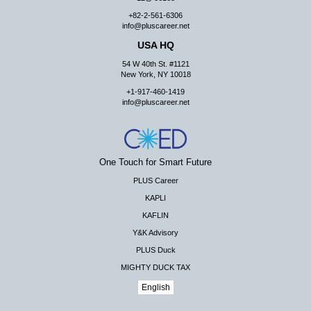
+82-2-561-6306
info@pluscareer.net
USA HQ
54 W 40th St. #1121
New York, NY 10018
+1-917-460-1419
info@pluscareer.net
One Touch for Smart Future
PLUS Career
KAPLI
KAFLIN
Y&K Advisory
PLUS Duck
MIGHTY DUCK TAX
English