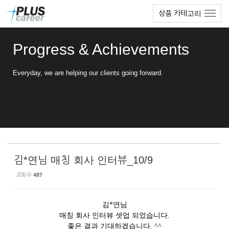
Sketchbook5, 스케치북5
Sketchbook5, 스케치북5
본
메
상품 카테고리
문
뉴
바
토
로
글
Progress & Achievements
가
하
기
기
Everyday, we are helping our clients going forward.
김*연님 매칭 회사 인터뷰_10/9
조회 수
487
김*연님
매칭 회사 인터뷰 셋업 되었습니다.
좋은 결과 기대하겠습니다. ^^