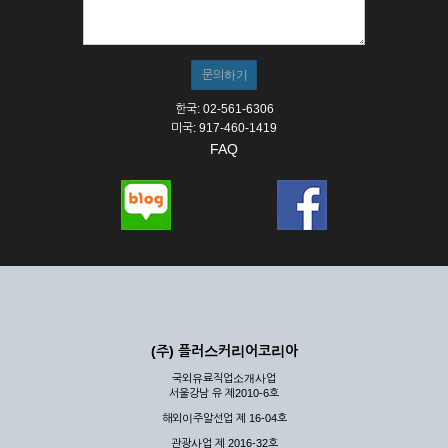
① 서비스의 이용은 연중무휴, 1일 24시간을 원칙으로 합니다.
② 시스템 점검, 교체 및 고장, 기술적인 이유, 국가비상사태, 정
전, 서비스 설비의 장애, 서비스 이용의 폭주 등의 정상적인 서비
스가 불가능할 경우 회사는 사전 공지나 예고 없이 서비스의 전
부 또는 일부를 일시적 또는 영구적으로 중지할 수 있습니다.
한국: 02-561-6306
③ 기타 회사는 서비스를 제공할 수 없는 합당한 사유가 발생한
미국: 917-460-1419
경우
FAQ
④ 회사는 제 2항 및 제 3항의 사유로 서비스의 제공이 일시적
으로 중지됨으로 인해 이용자 또는 제 3자가 입은 손해에 대하
여 배상하지 않습니다.
제3장 권리 및 의무
제6조 (회사의 의무)
① 회사는 특별한 사정이 없는 한 이용자가 신청한 후 즉시 서
비스를 이용할 수 있도록 하고 계속적, 안정적으로 서비스를 제
공할 수 있도록 최선의 노력을 다하여야 합니다.
(주) 플러스커리어코리아
② 회사는 이용자의 개인 신상 정보를 본인의 승낙 없이 타인에
국외유료직업소개사업
게 누설, 배포하여서는 안됩니다. 다만, 관계법령에 의하여 국가
서울강남 유 제2010-6호
기관 등의 합법적인 요구가 있는 경우에는 해당 되지 않습니다.
해외이주알선업 제 16-04호
③ 회사는 이용자로부터 제기되는 의견이나 불만이 정당하다고
인정할 경우에는 즉시 처리하여야 하며, 즉시 처리가 곤란한 경
관광사업 제 2016-32호