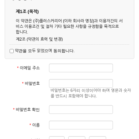
제1조 (목적)
이 약관은 (주)플러스커리어 (이하 회사라 명칭)과 이용자간의 서
비스 이용조건 및 절차 기타 필요한 사항을 규정함을 목적으로
합니다.
제2조 (약관의 효력 및 변경)
① 이 약관은 온라인으로 게시함과 동시에 효력이 발생되며, 영
약관을 모두 읽었으며 동의합니다.
업상 중요 하거나 합리적인 사유가 발생할 경우 온라인 공사를
통하여 변경할 수 있습니다.
② 회원은 변경된 약관에 동의하지 않을 경우 서비스 이용을 중
*
이메일 주소
단하고 이용계약을 해지할 수 있습니다. 약관의 효력 발생일 이
후의 계속적인 서비스 이용은 약관의 변경사항에 대해 동의한
것으로 간주됩니다.
*
비밀번호
비밀번호는 6자리 이상이어야 하며 영문과 숫자
제3조 (약관의 외 준칙)
를 반드시 포함해야 합니다.
이 약관에 명시되지 않은 사항은 회사의 공지, 이용안내 및 기타
관계법령의 규정에 따릅니다.
*
비밀번호 확인
제2장 서비스 이용 계약
*
이름
제4조 (이용계약의 성립)