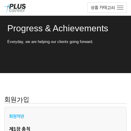
본
메
상품 카테고리
문
뉴
바
토
로
글
Progress & Achievements
가
하
기
기
Everyday, we are helping our clients going forward.
회원가입
회원약관
제1장 총칙