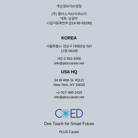
우 그 처리를 위해 노력해야 합니다.
개인정보처리방침
제7조 (회원의 의무)
(주) 플러스커리어코리아
대표: 남광우
① 회원은 ID와 비밀 번호에 관한 모든 관리의 책임이 있으며
사업자등록번호 [214-88-59199]
자신의 ID가 부정하게 사용된 경우, 이용자는 반드시 회사에 그
사실을 통보해야 합니다.
KOREA
② 회원은 이용신청서의 기재내용 중 변경된 내용이 있는 경우
서비스를 통하여 그 내용을 회사에 통지하여야 합니다.
서울특별시 강남구 테헤란로 507
12층 06168
③ 다른 회원의 ID와 비밀번호를 부당하게 사용하는 행위를
하지 않아야 합니다.
+82-2-561-6306
info@pluscareer.net
④ 회원은 회사의 서비스에서 타 사이트의 홍보행위를 하지 않
아야 하며 공공질서나 미풍약속에 위배되는 내용 혹은 저작권을
USA HQ
포함한 지적 재산권을 침해 할 수 있는 행동을 하지 않아야 합니
54 W 40th St. #1121
다.
New York, NY 10018
⑤ 회원은 회사의 사전 승낙 없이 서비스를 이용하여 어떠한 영
+1-917-460-1419
리 행위도 할 수 없습니다.
info@pluscareer.net
⑥ 회원은 관계법령, 약관의 규정, 이용안내 및 주의사항 등 회
사가 통지하는 사항을 준수하여야 하며, 기타 회사의 업무에 방
해되는 행위를 하여서는 아니 됩니다.
제8조 (회원의 관리)
One Touch for Smart Future
PLUS Career
① 회원은 언제든 이 약관에 대한 동의를 철회할 수 있습니다.