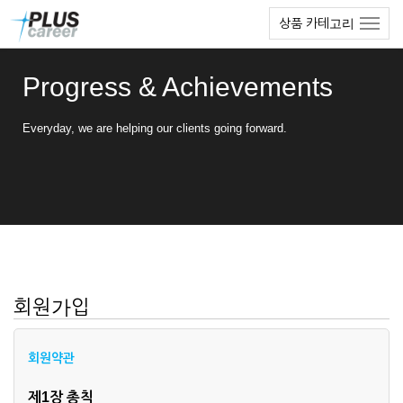
본
메
상품 카테고리
문
뉴
바
토
로
글
Progress & Achievements
가
하
기
기
Everyday, we are helping our clients going forward.
회원가입
회원약관
제1장 총칙