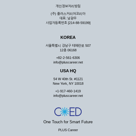
우 그 처리를 위해 노력해야 합니다.
개인정보처리방침
제7조 (회원의 의무)
(주) 플러스커리어코리아
대표: 남광우
① 회원은 ID와 비밀 번호에 관한 모든 관리의 책임이 있으며
사업자등록번호 [214-88-59199]
자신의 ID가 부정하게 사용된 경우, 이용자는 반드시 회사에 그
사실을 통보해야 합니다.
KOREA
② 회원은 이용신청서의 기재내용 중 변경된 내용이 있는 경우
서비스를 통하여 그 내용을 회사에 통지하여야 합니다.
서울특별시 강남구 테헤란로 507
12층 06168
③ 다른 회원의 ID와 비밀번호를 부당하게 사용하는 행위를
하지 않아야 합니다.
+82-2-561-6306
info@pluscareer.net
④ 회원은 회사의 서비스에서 타 사이트의 홍보행위를 하지 않
아야 하며 공공질서나 미풍약속에 위배되는 내용 혹은 저작권을
USA HQ
포함한 지적 재산권을 침해 할 수 있는 행동을 하지 않아야 합니
54 W 40th St. #1121
다.
New York, NY 10018
⑤ 회원은 회사의 사전 승낙 없이 서비스를 이용하여 어떠한 영
+1-917-460-1419
리 행위도 할 수 없습니다.
info@pluscareer.net
⑥ 회원은 관계법령, 약관의 규정, 이용안내 및 주의사항 등 회
사가 통지하는 사항을 준수하여야 하며, 기타 회사의 업무에 방
해되는 행위를 하여서는 아니 됩니다.
제8조 (회원의 관리)
One Touch for Smart Future
PLUS Career
① 회원은 언제든 이 약관에 대한 동의를 철회할 수 있습니다.