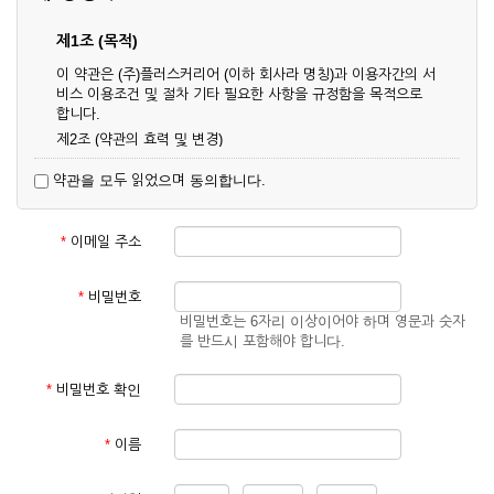
제1조 (목적)
이 약관은 (주)플러스커리어 (이하 회사라 명칭)과 이용자간의 서
비스 이용조건 및 절차 기타 필요한 사항을 규정함을 목적으로
합니다.
제2조 (약관의 효력 및 변경)
① 이 약관은 온라인으로 게시함과 동시에 효력이 발생되며, 영
약관을 모두 읽었으며 동의합니다.
업상 중요 하거나 합리적인 사유가 발생할 경우 온라인 공사를
통하여 변경할 수 있습니다.
② 회원은 변경된 약관에 동의하지 않을 경우 서비스 이용을 중
*
이메일 주소
단하고 이용계약을 해지할 수 있습니다. 약관의 효력 발생일 이
후의 계속적인 서비스 이용은 약관의 변경사항에 대해 동의한
것으로 간주됩니다.
*
비밀번호
비밀번호는 6자리 이상이어야 하며 영문과 숫자
제3조 (약관의 외 준칙)
를 반드시 포함해야 합니다.
이 약관에 명시되지 않은 사항은 회사의 공지, 이용안내 및 기타
관계법령의 규정에 따릅니다.
*
비밀번호 확인
제2장 서비스 이용 계약
*
이름
제4조 (이용계약의 성립)