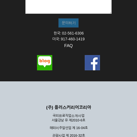
① 서비스의 이용은 연중무휴, 1일 24시간을 원칙으로 합니다.
② 시스템 점검, 교체 및 고장, 기술적인 이유, 국가비상사태, 정
전, 서비스 설비의 장애, 서비스 이용의 폭주 등의 정상적인 서비
스가 불가능할 경우 회사는 사전 공지나 예고 없이 서비스의 전
부 또는 일부를 일시적 또는 영구적으로 중지할 수 있습니다.
한국: 02-561-6306
③ 기타 회사는 서비스를 제공할 수 없는 합당한 사유가 발생한
미국: 917-460-1419
경우
FAQ
④ 회사는 제 2항 및 제 3항의 사유로 서비스의 제공이 일시적
으로 중지됨으로 인해 이용자 또는 제 3자가 입은 손해에 대하
여 배상하지 않습니다.
제3장 권리 및 의무
제6조 (회사의 의무)
① 회사는 특별한 사정이 없는 한 이용자가 신청한 후 즉시 서
비스를 이용할 수 있도록 하고 계속적, 안정적으로 서비스를 제
공할 수 있도록 최선의 노력을 다하여야 합니다.
(주) 플러스커리어코리아
② 회사는 이용자의 개인 신상 정보를 본인의 승낙 없이 타인에
국외유료직업소개사업
게 누설, 배포하여서는 안됩니다. 다만, 관계법령에 의하여 국가
서울강남 유 제2010-6호
기관 등의 합법적인 요구가 있는 경우에는 해당 되지 않습니다.
해외이주알선업 제 16-04호
③ 회사는 이용자로부터 제기되는 의견이나 불만이 정당하다고
인정할 경우에는 즉시 처리하여야 하며, 즉시 처리가 곤란한 경
관광사업 제 2016-32호