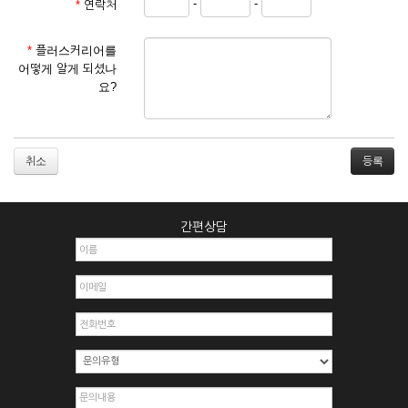
-
-
*
연락처
① 서비스 이용계약은 서비스 이용 희망자가 본 약관에 동의한
후 신청자의 실질 정보를 입력하여 회사에 신청하고 회사가 이
를 심사, 승낙함으로써 성립하며, 회사는 신청자의 실명 확인 절
*
플러스커리어를
차를 밟을 수 있습니다.
어떻게 알게 되셨나
② 회원가입시 입력한 ID는 변경할 수 없으며, 회원 1인당 한 개
요?
의 ID가 발급됩니다. 부득이한 경우로 인해 변경하고자 하는 경
우에는 해당 아이디를 해지하고 재가입해야 합니다.
③ 회사는 아래의 각 호에 해당하는 이용자에 대하여는 가입을
거절하거나 취소할 수 있으며, 실명으로 등록하지 않은 자의 일
취소
체의 권리를 제한할 수 있습니다.
1. 타인의 성명, 주민등록번호를 이용하여 신청할 경우
2. 개인정보를 허위로 기재하여 신청할 경우
간편상담
3. 경쟁 관게에 있는 이용자가 신청할 경우
4. 타인의 서비스 이용을 방해하거나, 정보를 도용한 경우
5. 기타 회사가 정한 이용신청서에 기재사항이 미비 된 경우
6. 이용자가 영업활동 또는 부정한 용도로 본 서비스를 이용할
경우
7. 회사의 정보를 사전 승낙 없이 전재, 변조, 복사하여 이용하
는 경우
8. 기타 회사가 정한 제반 사항을 위반하며 신청하는 경우
제5조 (서비스의 이용 및 중지)