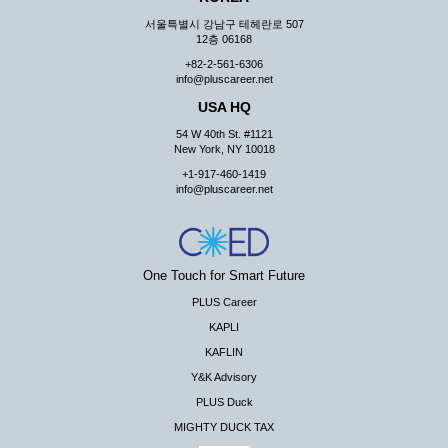
서울특별시 강남구 테헤란로 507
12층 06168
+82-2-561-6306
info@pluscareer.net
USA HQ
54 W 40th St. #1121
New York, NY 10018
+1-917-460-1419
info@pluscareer.net
One Touch for Smart Future
PLUS Career
KAPLI
KAFLIN
Y&K Advisory
PLUS Duck
MIGHTY DUCK TAX