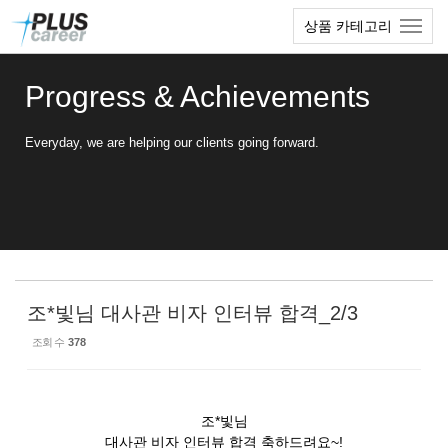
Sketchbook5, 스케치북5
Sketchbook5, 스케치북5
본
메
상품 카테고리
문
뉴
바
토
로
글
Progress & Achievements
가
하
기
기
Everyday, we are helping our clients going forward.
조*빛님 대사관 비자 인터뷰 합격_2/3
조회 수
378
조*빛님
대사관 비자 인터뷰 합격 축하드려요~!