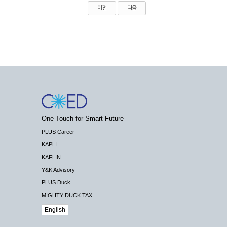
이전
다음
One Touch for Smart Future
PLUS Career
KAPLI
KAFLIN
Y&K Advisory
PLUS Duck
MIGHTY DUCK TAX
English