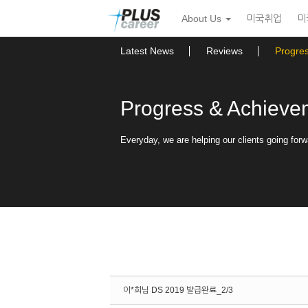
Sketchbook5, 스케치북5
Sketchbook5, 스케치북5
본
메
About Us
미국취업
미
문
뉴
바
토
로
글
Latest News
Reviews
Progre
가
하
기
기
Progress & Achieve
Everyday, we are helping our clients going forw
이*희님 DS 2019 발급완료_2/3