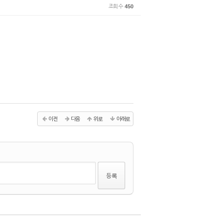
조회 수
450
이전
다음
위로
아래로