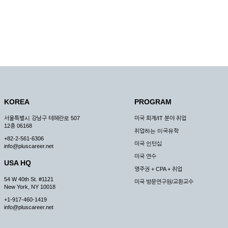
KOREA
PROGRAM
서울특별시 강남구 테헤란로 507
미국 회계/IT 분야 취업
12층 06168
취업하는 미국유학
+82-2-561-6306
미국 인턴십
info@pluscareer.net
미국 연수
USA HQ
영주권 + CPA + 취업
54 W 40th St. #1121
미국 방문연구원/교환교수
New York, NY 10018
+1-917-460-1419
info@pluscareer.net