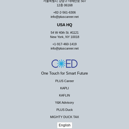
서울특별시 강남구 테헤란로 507
12층 06168
+82-2-561-6306
info@pluscareer.net
USA HQ
54 W 40th St. #1121
New York, NY 10018
+1-917-460-1419
info@pluscareer.net
One Touch for Smart Future
PLUS Career
KAPLI
KAFLIN
Y&K Advisory
PLUS Duck
MIGHTY DUCK TAX
English