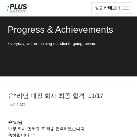
Sketchbook5, 스케치북5
Sketchbook5, 스케치북5
본
메
상품 카테고리
문
뉴
바
토
로
글
Progress & Achievements
가
하
기
기
Everyday, we are helping our clients going forward.
손*리님 매칭 회사 최종 합격_11/17
조회 수
274
손*리님
매칭 회사 인터뷰 후 최종 합격하였습니다.
축하합니다.^^