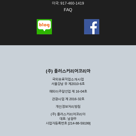
미국: 917-460-1419
FAQ
(주) 플러스커리어코리아
국외유료직업소개사업
서울강남 유 제2010-6호
해외이주알선업 제 16-04호
관광사업 제 2016-32호
개인정보처리방침
(주) 플러스커리어코리아
대표: 남광우
사업자등록번호 [214-88-59199]