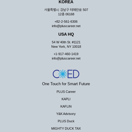
KOREA
서울특별시 강남구 테헤란로 507
12층 06168
+82-2-561-6306
info@pluscareer.net
USA HQ
54 W 40th St. #1121
New York, NY 10018
+1-917-460-1419
info@pluscareer.net
One Touch for Smart Future
PLUS Career
KAPLI
KAFLIN
Y&K Advisory
PLUS Duck
MIGHTY DUCK TAX