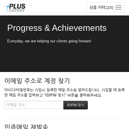
본
메
상품 카테고리
문
뉴
바
토
로
글
Progress & Achievements
가
하
기
기
Everyday, we are helping our clients going forward.
이메일 주소로 계정 찾기
아이디/비밀번호는 가입시 등록한 메일 주소로 알려드립니다. 가입할 때 등록
한 메일 주소를 입력하고 "ID/PW 찾기" 버튼을 클릭해주세요.
인증메일 재발송