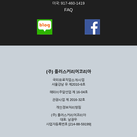
미국: 917-460-1419
FAQ
(주) 플러스커리어코리아
국외유료직업소개사업
서울강남 유 제2010-6호
해외이주알선업 제 16-04호
관광사업 제 2016-32호
개인정보처리방침
(주) 플러스커리어코리아
대표: 남광우
사업자등록번호 [214-88-59199]