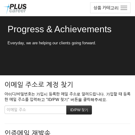
본
메
상품 카테고리
문
뉴
바
토
로
글
Progress & Achievements
가
하
기
기
Everyday, we are helping our clients going forward.
이메일 주소로 계정 찾기
아이디/비밀번호는 가입시 등록한 메일 주소로 알려드립니다. 가입할 때 등록
한 메일 주소를 입력하고 "ID/PW 찾기" 버튼을 클릭해주세요.
인증메일 재발송