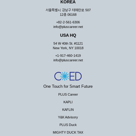
KOREA
서울특별시 강남구 테헤란로 507
12층 06168
+82-2-561-6306
info@pluscareer.net
USA HQ
54 W 40th St. #1121
New York, NY 10018
+1-917-460-1419
info@pluscareer.net
One Touch for Smart Future
PLUS Career
KAPLI
KAFLIN
Y&K Advisory
PLUS Duck
MIGHTY DUCK TAX