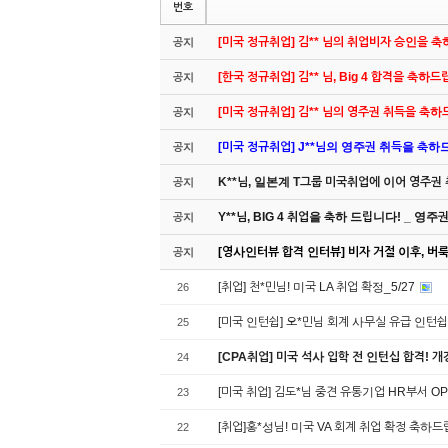
번호
[미국 정규취업] 김** 님의 취업비자 승인을 
공지
[한국 정규취업] 김** 님, Big 4 합격을 축하
공지
[미국 정규취업] 김** 님의 영주권 취득을 축
공지
[미국 정규취업] J**님의 영주권 취득을 축하드립
공지
K**님, 일본계 T그룹 미국취업에 이어 영주권
공지
Y**님, BIG 4 취업을 축하 드립니다! _ 영
공지
[영사인터뷰 합격 인터뷰] 비자 거절 이후, 버룩 
공지
[취업] 천*민님! 미국 LA 취업 확정_5/27
26
[미국 인턴쉽] 오*민님 회계 사무실 유급 인턴
25
[CPA취업] 미국 석사 입학 전 인턴십 합격! 
24
[미국 취업] 김도*님 중견 유통기업 HR부서 
23
[취업]홍*성님! 미국 VA 회계 취업 확정 축하
22