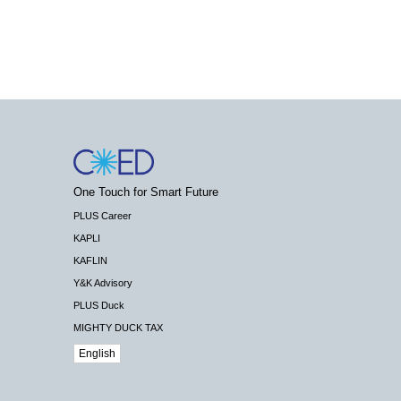
One Touch for Smart Future
PLUS Career
KAPLI
KAFLIN
Y&K Advisory
PLUS Duck
MIGHTY DUCK TAX
English