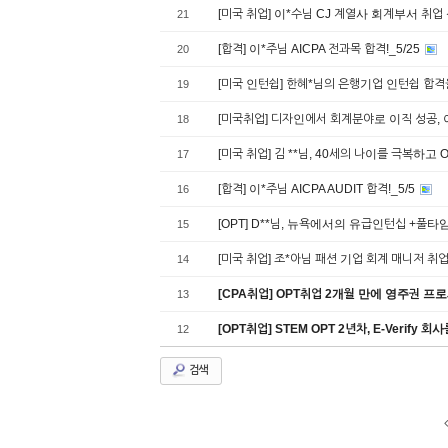
[미국 취업] 이*수님 CJ 계열사 회계부서 취
21
[합격] 이*주님 AICPA 전과목 합격!_5/25
20
[미국 인턴쉽] 한혜*님의 은행기업 인턴쉽 합
19
[미국취업] 디자인에서 회계분야로 이직 성공, 
18
[미국 취업] 김 **님, 40세의 나이를 극복하고
17
[합격] 이*주님 AICPA AUDIT 합격!_5/5
16
[OPT] D**님, 뉴욕에서의 유급인턴십 +풀타
15
[미국 취업] 조*아님 패션 기업 회계 매니저 취
14
[CPA취업] OPT취업 2개월 만에 영주권 프
13
[OPT취업] STEM OPT 2년차, E-Verify 회
12
검색