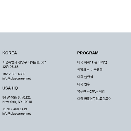
KOREA
PROGRAM
서울특별시 강남구 테헤란로 507
미국 회계/IT 분야 취업
12층 06168
취업하는 미국유학
+82-2-561-6306
미국 인턴십
info@pluscareer.net
미국 연수
USA HQ
영주권 + CPA + 취업
54 W 40th St. #1121
미국 방문연구원/교환교수
New York, NY 10018
+1-917-460-1419
info@pluscareer.net