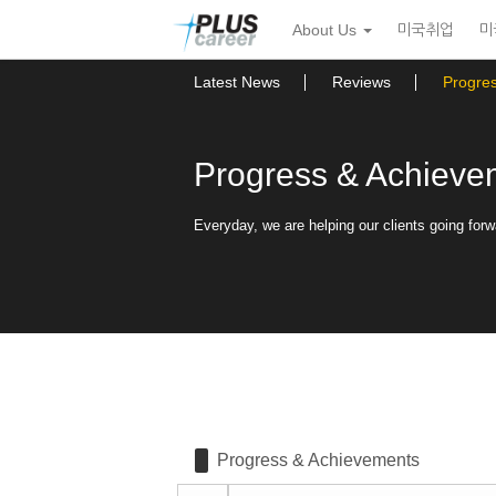
Sketchbook5, 스케치북5
Sketchbook5, 스케치북5
본
메
About Us
미국취업
미
문
뉴
바
토
로
글
Latest News
Reviews
Progre
가
하
기
기
Progress & Achieve
Everyday, we are helping our clients going forw
Progress & Achievements