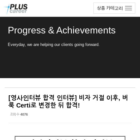
Sketchbook5, 스케치북5
Sketchbook5, 스케치북5
본
메
상품 카테고리
문
뉴
바
토
로
글
Progress & Achievements
가
하
기
기
Everyday, we are helping our clients going forward.
[영사인터뷰 합격 인터뷰] 비자 거절 이후, 버
룩 Certi로 변경한 뒤 합격!
조회 수
4076