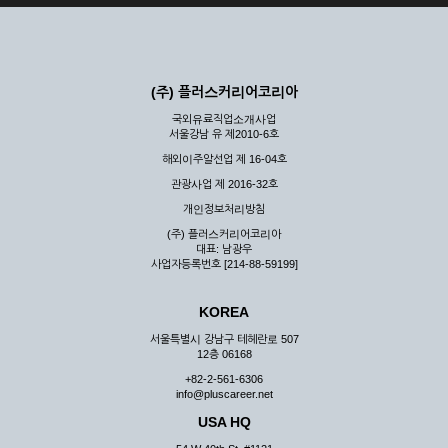
(주) 플러스커리어코리아
국외유료직업소개사업
서울강남 유 제2010-6호
해외이주알선업 제 16-04호
관광사업 제 2016-32호
개인정보처리방침
(주) 플러스커리어코리아
대표: 남광우
사업자등록번호 [214-88-59199]
KOREA
서울특별시 강남구 테헤란로 507
12층 06168
+82-2-561-6306
info@pluscareer.net
USA HQ