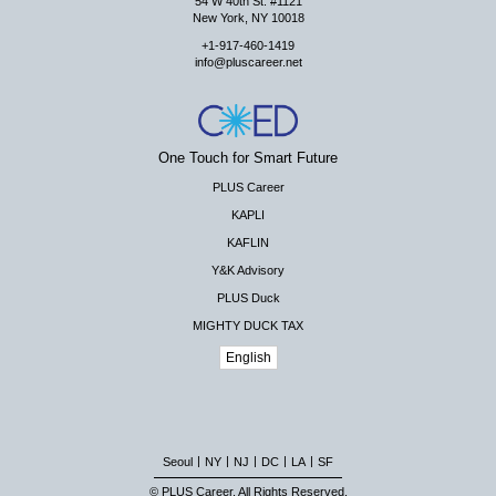
54 W 40th St. #1121
New York, NY 10018
+1-917-460-1419
info@pluscareer.net
One Touch for Smart Future
PLUS Career
KAPLI
KAFLIN
Y&K Advisory
PLUS Duck
MIGHTY DUCK TAX
English
|
|
|
|
|
Seoul
NY
NJ
DC
LA
SF
© PLUS Career. All Rights Reserved.