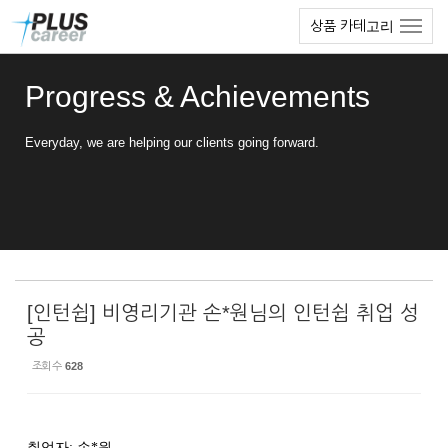
Sketchbook5, 스케치북5
Sketchbook5, 스케치북5
본
메
상품 카테고리
문
뉴
바
토
로
글
Progress & Achievements
가
하
기
기
Everyday, we are helping our clients going forward.
[인턴쉽] 비영리기관 손*원님의 인턴쉽 취업 성
공
조회 수
628
취업자
:
손
*
원