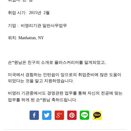
취업 시기
: 2015
년
2
월
기업 :
비영리기관
일반사무업무
위치
: Manhattan, NY
손
*
원님은
친구의
소개로
플러스커리어를
알게되었고
,
미국에서
경험하는
인턴쉽이
앞으로의
취업준비에
많은
도움이
되었다는
것을
알고
지원하였습니다
.
비영리
기관중에서도
경영관련
업무를
통해
자신의
전공에
맞는
업무를
하게
된
손
*
원님
축하드립니다
.