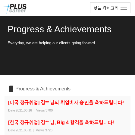
Sketchbook5, 스케치북5
Sketchbook5, 스케치북5
본
메
상품 카테고리
문
뉴
바
토
로
글
Progress & Achievements
가
하
기
기
Everyday, we are helping our clients going forward.
Progress & Achievements
[미국 정규취업] 김** 님의 취업비자 승인을 축하드립니다!
Date
2021.06.16
Views
3700
[한국 정규취업] 김** 님, Big 4 합격을 축하드립니다!
Date
2021.05.11
Views
3726