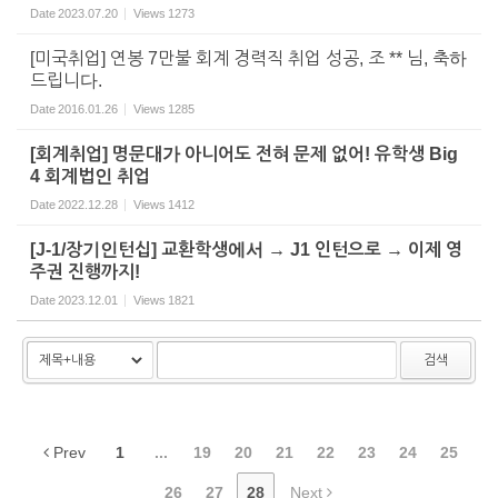
Date
2023.07.20
Views
1273
[미국취업] 연봉 7만불 회계 경력직 취업 성공, 조 ** 님, 축하
드립니다.
Date
2016.01.26
Views
1285
[회계취업] 명문대가 아니어도 전혀 문제 없어! 유학생 Big
4 회계법인 취업
Date
2022.12.28
Views
1412
[J-1/장기인턴십] 교환학생에서 → J1 인턴으로 → 이제 영
주권 진행까지!
Date
2023.12.01
Views
1821
검색
Prev
1
...
19
20
21
22
23
24
25
26
27
28
Next