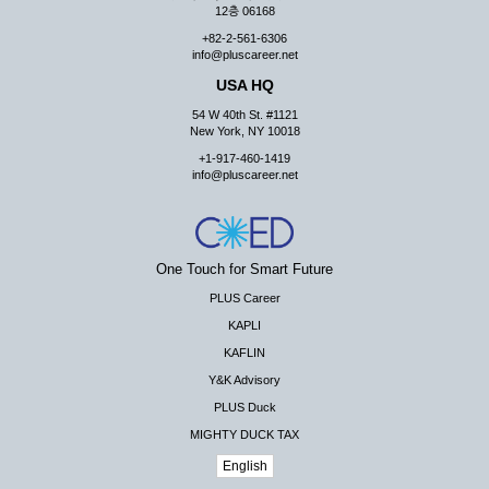
12층 06168
+82-2-561-6306
info@pluscareer.net
USA HQ
54 W 40th St. #1121
New York, NY 10018
+1-917-460-1419
info@pluscareer.net
One Touch for Smart Future
PLUS Career
KAPLI
KAFLIN
Y&K Advisory
PLUS Duck
MIGHTY DUCK TAX
English