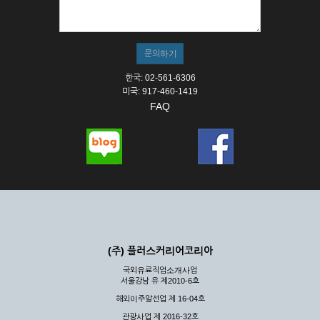
① 서비스의 이용은 연중무휴, 1일 24시간을 원칙으로 합니다.
② 시스템 점검, 교체 및 고장, 기술적인 이유, 국가비상사태, 정
전, 서비스 설비의 장애, 서비스 이용의 폭주 등의 정상적인 서비
스가 불가능할 경우 회사는 사전 공지나 예고 없이 서비스의 전
부 또는 일부를 일시적 또는 영구적으로 중지할 수 있습니다.
한국: 02-561-6306
③ 기타 회사는 서비스를 제공할 수 없는 합당한 사유가 발생한
미국: 917-460-1419
경우
FAQ
④ 회사는 제 2항 및 제 3항의 사유로 서비스의 제공이 일시적
으로 중지됨으로 인해 이용자 또는 제 3자가 입은 손해에 대하
여 배상하지 않습니다.
제3장 권리 및 의무
제6조 (회사의 의무)
① 회사는 특별한 사정이 없는 한 이용자가 신청한 후 즉시 서
비스를 이용할 수 있도록 하고 계속적, 안정적으로 서비스를 제
공할 수 있도록 최선의 노력을 다하여야 합니다.
(주) 플러스커리어코리아
② 회사는 이용자의 개인 신상 정보를 본인의 승낙 없이 타인에
국외유료직업소개사업
게 누설, 배포하여서는 안됩니다. 다만, 관계법령에 의하여 국가
서울강남 유 제2010-6호
기관 등의 합법적인 요구가 있는 경우에는 해당 되지 않습니다.
해외이주알선업 제 16-04호
③ 회사는 이용자로부터 제기되는 의견이나 불만이 정당하다고
인정할 경우에는 즉시 처리하여야 하며, 즉시 처리가 곤란한 경
관광사업 제 2016-32호