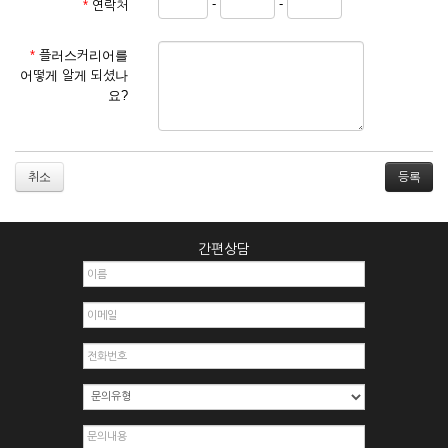
-
-
*
연락처
① 서비스 이용계약은 서비스 이용 희망자가 본 약관에 동의한
후 신청자의 실질 정보를 입력하여 회사에 신청하고 회사가 이
를 심사, 승낙함으로써 성립하며, 회사는 신청자의 실명 확인 절
*
플러스커리어를
차를 밟을 수 있습니다.
어떻게 알게 되셨나
② 회원가입시 입력한 ID는 변경할 수 없으며, 회원 1인당 한 개
요?
의 ID가 발급됩니다. 부득이한 경우로 인해 변경하고자 하는 경
우에는 해당 아이디를 해지하고 재가입해야 합니다.
③ 회사는 아래의 각 호에 해당하는 이용자에 대하여는 가입을
거절하거나 취소할 수 있으며, 실명으로 등록하지 않은 자의 일
취소
체의 권리를 제한할 수 있습니다.
1. 타인의 성명, 주민등록번호를 이용하여 신청할 경우
2. 개인정보를 허위로 기재하여 신청할 경우
간편상담
3. 경쟁 관게에 있는 이용자가 신청할 경우
4. 타인의 서비스 이용을 방해하거나, 정보를 도용한 경우
5. 기타 회사가 정한 이용신청서에 기재사항이 미비 된 경우
6. 이용자가 영업활동 또는 부정한 용도로 본 서비스를 이용할
경우
7. 회사의 정보를 사전 승낙 없이 전재, 변조, 복사하여 이용하
는 경우
8. 기타 회사가 정한 제반 사항을 위반하며 신청하는 경우
제5조 (서비스의 이용 및 중지)