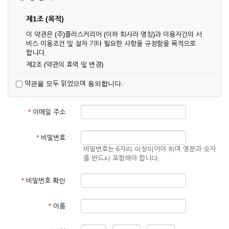
제1조 (목적)
이 약관은 (주)플러스커리어 (이하 회사라 명칭)과 이용자간의 서
비스 이용조건 및 절차 기타 필요한 사항을 규정함을 목적으로
합니다.
제2조 (약관의 효력 및 변경)
① 이 약관은 온라인으로 게시함과 동시에 효력이 발생되며, 영
약관을 모두 읽었으며 동의합니다.
업상 중요 하거나 합리적인 사유가 발생할 경우 온라인 공사를
통하여 변경할 수 있습니다.
② 회원은 변경된 약관에 동의하지 않을 경우 서비스 이용을 중
*
이메일 주소
단하고 이용계약을 해지할 수 있습니다. 약관의 효력 발생일 이
후의 계속적인 서비스 이용은 약관의 변경사항에 대해 동의한
것으로 간주됩니다.
*
비밀번호
비밀번호는 6자리 이상이어야 하며 영문과 숫자
제3조 (약관의 외 준칙)
를 반드시 포함해야 합니다.
이 약관에 명시되지 않은 사항은 회사의 공지, 이용안내 및 기타
관계법령의 규정에 따릅니다.
*
비밀번호 확인
제2장 서비스 이용 계약
*
이름
제4조 (이용계약의 성립)