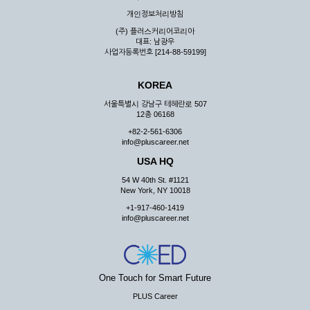
우 그 처리를 위해 노력해야 합니다.
개인정보처리방침
제7조 (회원의 의무)
(주) 플러스커리어코리아
대표: 남광우
① 회원은 ID와 비밀 번호에 관한 모든 관리의 책임이 있으며
사업자등록번호 [214-88-59199]
자신의 ID가 부정하게 사용된 경우, 이용자는 반드시 회사에 그
사실을 통보해야 합니다.
KOREA
② 회원은 이용신청서의 기재내용 중 변경된 내용이 있는 경우
서비스를 통하여 그 내용을 회사에 통지하여야 합니다.
서울특별시 강남구 테헤란로 507
12층 06168
③ 다른 회원의 ID와 비밀번호를 부당하게 사용하는 행위를
하지 않아야 합니다.
+82-2-561-6306
info@pluscareer.net
④ 회원은 회사의 서비스에서 타 사이트의 홍보행위를 하지 않
아야 하며 공공질서나 미풍약속에 위배되는 내용 혹은 저작권을
USA HQ
포함한 지적 재산권을 침해 할 수 있는 행동을 하지 않아야 합니
54 W 40th St. #1121
다.
New York, NY 10018
⑤ 회원은 회사의 사전 승낙 없이 서비스를 이용하여 어떠한 영
+1-917-460-1419
리 행위도 할 수 없습니다.
info@pluscareer.net
⑥ 회원은 관계법령, 약관의 규정, 이용안내 및 주의사항 등 회
사가 통지하는 사항을 준수하여야 하며, 기타 회사의 업무에 방
해되는 행위를 하여서는 아니 됩니다.
제8조 (회원의 관리)
One Touch for Smart Future
PLUS Career
① 회원은 언제든 이 약관에 대한 동의를 철회할 수 있습니다.