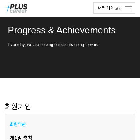
본
메
상품 카테고리
문
뉴
바
토
로
글
Progress & Achievements
가
하
기
기
Everyday, we are helping our clients going forward.
회원가입
회원약관
제1장 총칙