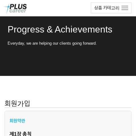
본
메
상품 카테고리
문
뉴
바
토
로
글
Progress & Achievements
가
하
기
기
Everyday, we are helping our clients going forward.
회원가입
회원약관
제1장 총칙