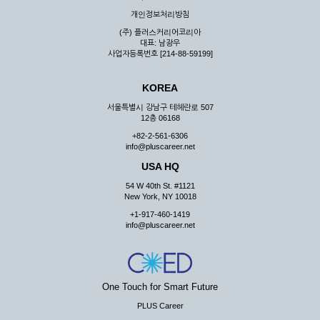
우 그 처리를 위해 노력해야 합니다.
개인정보처리방침
제7조 (회원의 의무)
(주) 플러스커리어코리아
대표: 남광우
① 회원은 ID와 비밀 번호에 관한 모든 관리의 책임이 있으며
사업자등록번호 [214-88-59199]
자신의 ID가 부정하게 사용된 경우, 이용자는 반드시 회사에 그
사실을 통보해야 합니다.
KOREA
② 회원은 이용신청서의 기재내용 중 변경된 내용이 있는 경우
서비스를 통하여 그 내용을 회사에 통지하여야 합니다.
서울특별시 강남구 테헤란로 507
12층 06168
③ 다른 회원의 ID와 비밀번호를 부당하게 사용하는 행위를
하지 않아야 합니다.
+82-2-561-6306
info@pluscareer.net
④ 회원은 회사의 서비스에서 타 사이트의 홍보행위를 하지 않
아야 하며 공공질서나 미풍약속에 위배되는 내용 혹은 저작권을
USA HQ
포함한 지적 재산권을 침해 할 수 있는 행동을 하지 않아야 합니
54 W 40th St. #1121
다.
New York, NY 10018
⑤ 회원은 회사의 사전 승낙 없이 서비스를 이용하여 어떠한 영
+1-917-460-1419
리 행위도 할 수 없습니다.
info@pluscareer.net
⑥ 회원은 관계법령, 약관의 규정, 이용안내 및 주의사항 등 회
사가 통지하는 사항을 준수하여야 하며, 기타 회사의 업무에 방
해되는 행위를 하여서는 아니 됩니다.
제8조 (회원의 관리)
One Touch for Smart Future
PLUS Career
① 회원은 언제든 이 약관에 대한 동의를 철회할 수 있습니다.