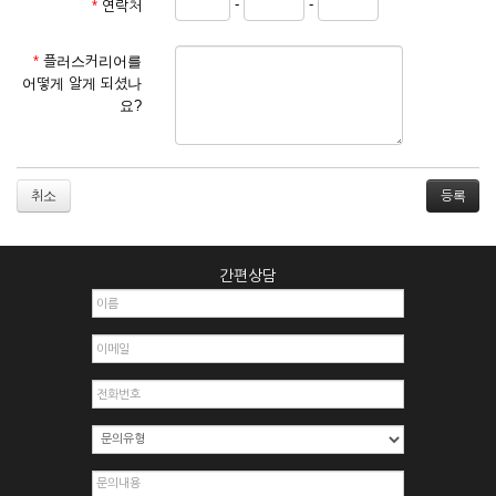
-
-
*
연락처
① 서비스 이용계약은 서비스 이용 희망자가 본 약관에 동의한
후 신청자의 실질 정보를 입력하여 회사에 신청하고 회사가 이
를 심사, 승낙함으로써 성립하며, 회사는 신청자의 실명 확인 절
*
플러스커리어를
차를 밟을 수 있습니다.
어떻게 알게 되셨나
② 회원가입시 입력한 ID는 변경할 수 없으며, 회원 1인당 한 개
요?
의 ID가 발급됩니다. 부득이한 경우로 인해 변경하고자 하는 경
우에는 해당 아이디를 해지하고 재가입해야 합니다.
③ 회사는 아래의 각 호에 해당하는 이용자에 대하여는 가입을
거절하거나 취소할 수 있으며, 실명으로 등록하지 않은 자의 일
취소
체의 권리를 제한할 수 있습니다.
1. 타인의 성명, 주민등록번호를 이용하여 신청할 경우
2. 개인정보를 허위로 기재하여 신청할 경우
간편상담
3. 경쟁 관게에 있는 이용자가 신청할 경우
4. 타인의 서비스 이용을 방해하거나, 정보를 도용한 경우
5. 기타 회사가 정한 이용신청서에 기재사항이 미비 된 경우
6. 이용자가 영업활동 또는 부정한 용도로 본 서비스를 이용할
경우
7. 회사의 정보를 사전 승낙 없이 전재, 변조, 복사하여 이용하
는 경우
8. 기타 회사가 정한 제반 사항을 위반하며 신청하는 경우
제5조 (서비스의 이용 및 중지)