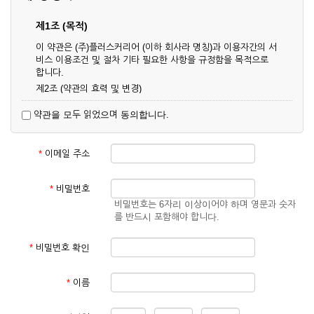
제1조 (목적)
이 약관은 (주)플러스커리어 (이하 회사라 명칭)과 이용자간의 서
비스 이용조건 및 절차 기타 필요한 사항을 규정함을 목적으로
합니다.
제2조 (약관의 효력 및 변경)
① 이 약관은 온라인으로 게시함과 동시에 효력이 발생되며, 영
약관을 모두 읽었으며 동의합니다.
업상 중요 하거나 합리적인 사유가 발생할 경우 온라인 공사를
통하여 변경할 수 있습니다.
② 회원은 변경된 약관에 동의하지 않을 경우 서비스 이용을 중
*
이메일 주소
단하고 이용계약을 해지할 수 있습니다. 약관의 효력 발생일 이
후의 계속적인 서비스 이용은 약관의 변경사항에 대해 동의한
것으로 간주됩니다.
*
비밀번호
비밀번호는 6자리 이상이어야 하며 영문과 숫자
제3조 (약관의 외 준칙)
를 반드시 포함해야 합니다.
이 약관에 명시되지 않은 사항은 회사의 공지, 이용안내 및 기타
관계법령의 규정에 따릅니다.
*
비밀번호 확인
제2장 서비스 이용 계약
*
이름
제4조 (이용계약의 성립)