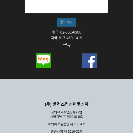
① 서비스의 이용은 연중무휴, 1일 24시간을 원칙으로 합니다.
② 시스템 점검, 교체 및 고장, 기술적인 이유, 국가비상사태, 정
전, 서비스 설비의 장애, 서비스 이용의 폭주 등의 정상적인 서비
스가 불가능할 경우 회사는 사전 공지나 예고 없이 서비스의 전
부 또는 일부를 일시적 또는 영구적으로 중지할 수 있습니다.
한국: 02-561-6306
③ 기타 회사는 서비스를 제공할 수 없는 합당한 사유가 발생한
미국: 917-460-1419
경우
FAQ
④ 회사는 제 2항 및 제 3항의 사유로 서비스의 제공이 일시적
으로 중지됨으로 인해 이용자 또는 제 3자가 입은 손해에 대하
여 배상하지 않습니다.
제3장 권리 및 의무
제6조 (회사의 의무)
① 회사는 특별한 사정이 없는 한 이용자가 신청한 후 즉시 서
비스를 이용할 수 있도록 하고 계속적, 안정적으로 서비스를 제
공할 수 있도록 최선의 노력을 다하여야 합니다.
(주) 플러스커리어코리아
② 회사는 이용자의 개인 신상 정보를 본인의 승낙 없이 타인에
국외유료직업소개사업
게 누설, 배포하여서는 안됩니다. 다만, 관계법령에 의하여 국가
서울강남 유 제2010-6호
기관 등의 합법적인 요구가 있는 경우에는 해당 되지 않습니다.
해외이주알선업 제 16-04호
③ 회사는 이용자로부터 제기되는 의견이나 불만이 정당하다고
인정할 경우에는 즉시 처리하여야 하며, 즉시 처리가 곤란한 경
관광사업 제 2016-32호