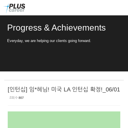
Sketchbook5, 스케치북5
Sketchbook5, 스케치북5
본
메
문
뉴
바
토
로
글
Progress & Achievements
가
하
기
기
Everyday, we are helping our clients going forward.
[인턴십] 임*혜님! 미국 LA 인턴십 확정!_06/01
조회 수
807