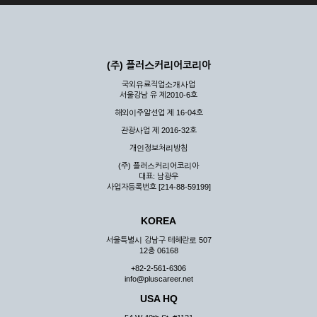
(주) 플러스커리어코리아
국외유료직업소개사업
서울강남 유 제2010-6호
해외이주알선업 제 16-04호
관광사업 제 2016-32호
개인정보처리방침
(주) 플러스커리어코리아
대표: 남광우
사업자등록번호 [214-88-59199]
KOREA
서울특별시 강남구 테헤란로 507
12층 06168
+82-2-561-6306
info@pluscareer.net
USA HQ