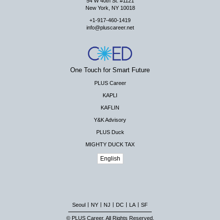
54 W 40th St. #1121
New York, NY 10018
+1-917-460-1419
info@pluscareer.net
One Touch for Smart Future
PLUS Career
KAPLI
KAFLIN
Y&K Advisory
PLUS Duck
MIGHTY DUCK TAX
English
|
|
|
|
|
Seoul
NY
NJ
DC
LA
SF
© PLUS Career. All Rights Reserved.