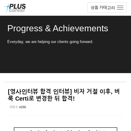
Sketchbook5, 스케치북5
Sketchbook5, 스케치북5
본
메
상품 카테고리
문
뉴
바
토
로
글
Progress & Achievements
가
하
기
기
Everyday, we are helping our clients going forward.
[영사인터뷰 합격 인터뷰] 비자 거절 이후, 버
룩 Certi로 변경한 뒤 합격!
조회 수
4296