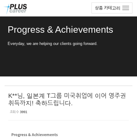
Sketchbook5, 스케치북5
Sketchbook5, 스케치북5
본
메
상품 카테고리
문
뉴
바
토
로
글
Progress & Achievements
가
하
기
기
Everyday, we are helping our clients going forward.
K**님, 일본계 T그룹 미국취업에 이어 영주권
취득까지! 축하드립니다.
조회 수
3991
Progress & Achievements