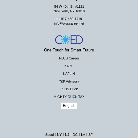
54 W 40th St. #1121
New York, NY 10018
+1-917-460-1419
info@pluscareer.net
One Touch for Smart Future
PLUS Career
KAPLI
KAFLIN
Y&K Advisory
PLUS Duck
MIGHTY DUCK TAX
English
|
|
|
|
|
Seoul
NY
NJ
DC
LA
SF