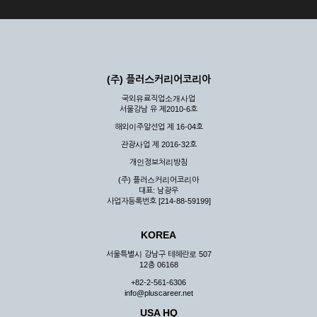
(주) 플러스커리어코리아
국외유료직업소개사업
서울강남 유 제2010-6호
해외이주알선업 제 16-04호
관광사업 제 2016-32호
개인정보처리방침
(주) 플러스커리어코리아
대표: 남광우
사업자등록번호 [214-88-59199]
KOREA
서울특별시 강남구 테헤란로 507
12층 06168
+82-2-561-6306
info@pluscareer.net
USA HQ