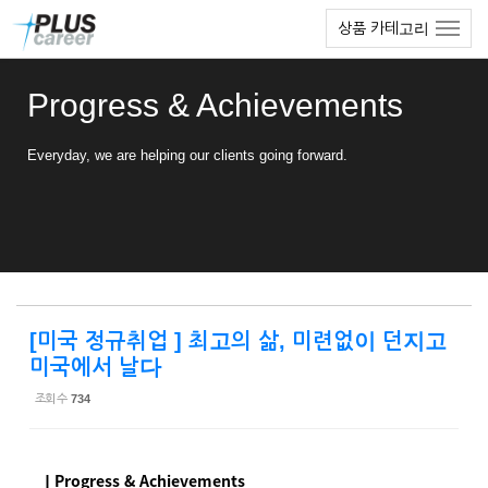
Sketchbook5, 스케치북5
Sketchbook5, 스케치북5
본
메
상품 카테고리
문
뉴
바
토
로
글
Progress & Achievements
가
하
기
기
Everyday, we are helping our clients going forward.
[미국 정규취업 ] 최고의 삶, 미련없이 던지고
미국에서 날다
조회 수
734
ㅣProgress & Achievements