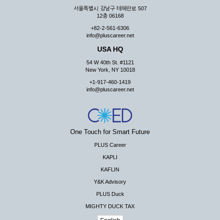
서울특별시 강남구 테헤란로 507
12층 06168
+82-2-561-6306
info@pluscareer.net
USA HQ
54 W 40th St. #1121
New York, NY 10018
+1-917-460-1419
info@pluscareer.net
One Touch for Smart Future
PLUS Career
KAPLI
KAFLIN
Y&K Advisory
PLUS Duck
MIGHTY DUCK TAX