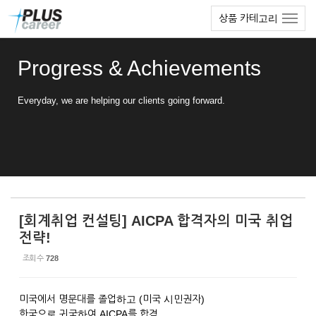
Sketchbook5, 스케치북5
Sketchbook5, 스케치북5
본
메
상품 카테고리
문
뉴
바
토
로
글
Progress & Achievements
가
하
기
기
Everyday, we are helping our clients going forward.
[회계취업 컨설팅] AICPA 합격자의 미국 취업
전략!
조회 수
728
미국에서 명문대를 졸업하고 (미국 시민권자)
한국으로 귀국하여 AICPA를 합격,