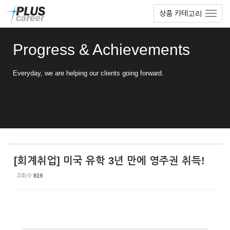
Sketchbook5, 스케치북5
Sketchbook5, 스케치북5
본
메
상품 카테고리
문
뉴
바
토
로
글
Progress & Achievements
가
하
기
기
Everyday, we are helping our clients going forward.
[회계취업] 미국 유학 3년 만에 영주권 취득!
조회 수
819