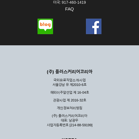
미국: 917-460-1419
FAQ
(주) 플러스커리어코리아
국외유료직업소개사업
서울강남 유 제2010-6호
해외이주알선업 제 16-04호
관광사업 제 2016-32호
개인정보처리방침
(주) 플러스커리어코리아
대표: 남광우
사업자등록번호 [214-88-59199]