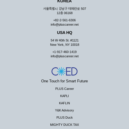
KOREA
서울특별시 강남구 테헤란로 507
12층 06168
+82-2-561-6306
info@pluscareer.net
USA HQ
54 W 40th St. #1121
New York, NY 10018
+1-917-460-1419
info@pluscareer.net
One Touch for Smart Future
PLUS Career
KAPLI
KAFLIN
Y&K Advisory
PLUS Duck
MIGHTY DUCK TAX