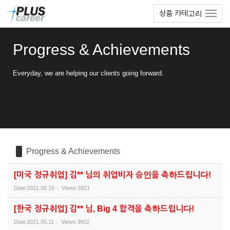
Sketchbook5, 스케치북5
Sketchbook5, 스케치북5
본
메
상품 카테고리
문
뉴
바
토
로
글
Progress & Achievements
가
하
기
기
Everyday, we are helping our clients going forward.
Progress & Achievements
[미국 정규취업] 김** 님의 취업비자 승인을 축하드립니다!
Date
2021.06.16
Views
3921
[한국 정규취업] 김** 님, Big 4 합격을 축하드립니다!
Date
2021.05.11
Views
3902