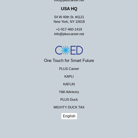
info@pluscareer.net
USA HQ
54 W 40th St. #1121
New York, NY 10018
+1-917-460-1419
info@pluscareer.net
One Touch for Smart Future
PLUS Career
KAPLI
KAFLIN
Y&K Advisory
PLUS Duck
MIGHTY DUCK TAX
English