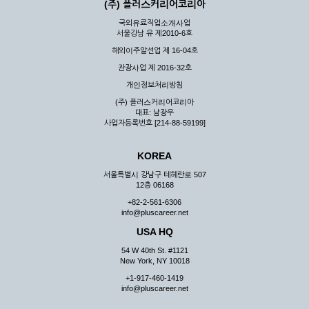
(주) 플러스커리어코리아
국외유료직업소개사업
서울강남 유 제2010-6호
해외이주알선업 제 16-04호
관광사업 제 2016-32호
개인정보처리방침
(주) 플러스커리어코리아
대표: 남광우
사업자등록번호 [214-88-59199]
KOREA
서울특별시 강남구 테헤란로 507
12층 06168
+82-2-561-6306
info@pluscareer.net
USA HQ
54 W 40th St. #1121
New York, NY 10018
+1-917-460-1419
info@pluscareer.net