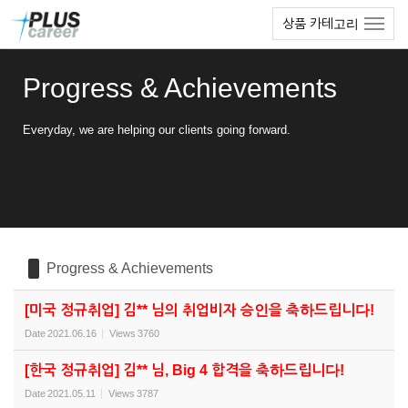
Sketchbook5, 스케치북5
Sketchbook5, 스케치북5
본
메
상품 카테고리
문
뉴
바
토
로
글
Progress & Achievements
가
하
기
기
Everyday, we are helping our clients going forward.
Progress & Achievements
[미국 정규취업] 김** 님의 취업비자 승인을 축하드립니다!
Date
2021.06.16
Views
3760
[한국 정규취업] 김** 님, Big 4 합격을 축하드립니다!
Date
2021.05.11
Views
3787