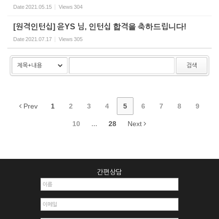
Date
2021.05.15
Views
304
[원격인턴십] 윤YS 님, 인턴십 합격을 축하드립니다!
Date
2021.07.17
Views
305
검색
Prev
1
2
3
4
5
6
7
8
9
10
...
28
Next
간편상담