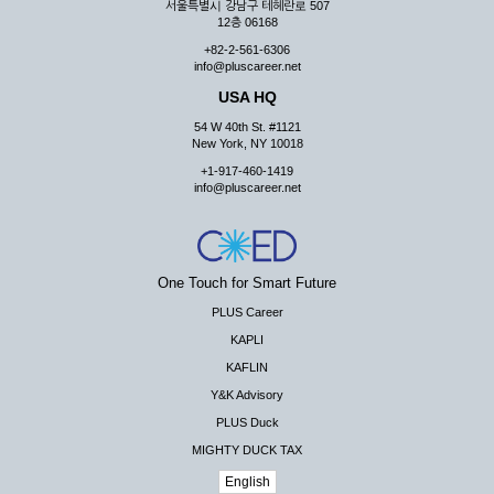
서울특별시 강남구 테헤란로 507
12층 06168
+82-2-561-6306
info@pluscareer.net
USA HQ
54 W 40th St. #1121
New York, NY 10018
+1-917-460-1419
info@pluscareer.net
One Touch for Smart Future
PLUS Career
KAPLI
KAFLIN
Y&K Advisory
PLUS Duck
MIGHTY DUCK TAX
English