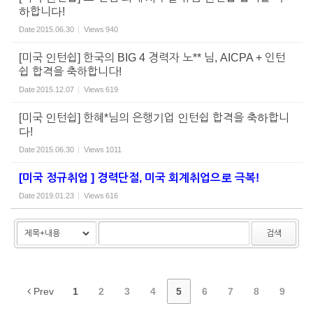
하합니다!
Date
2015.06.30
Views
940
[미국 인턴쉽] 한국의 BIG 4 경력자 노** 님, AICPA + 인턴
쉽 합격을 축하합니다!
Date
2015.12.07
Views
619
[미국 인턴쉽] 한혜*님의 은행기업 인턴쉽 합격을 축하합니
다!
Date
2015.06.30
Views
1011
[미국 정규취업 ] 경력단절, 미국 회계취업으로 극복!
Date
2019.01.23
Views
616
검색
Prev
1
2
3
4
5
6
7
8
9