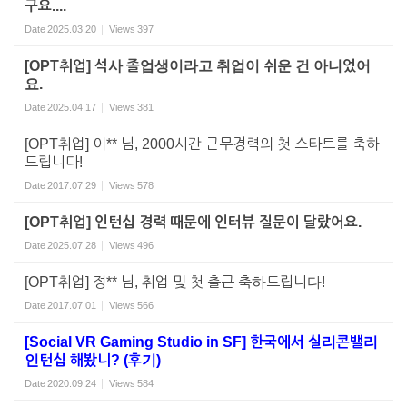
구요....
Date
2025.03.20
Views
397
[OPT취업] 석사 졸업생이라고 취업이 쉬운 건 아니었어
요.
Date
2025.04.17
Views
381
[OPT취업] 이** 님, 2000시간 근무경력의 첫 스타트를 축하
드립니다!
Date
2017.07.29
Views
578
[OPT취업] 인턴십 경력 때문에 인터뷰 질문이 달랐어요.
Date
2025.07.28
Views
496
[OPT취업] 정** 님, 취업 및 첫 출근 축하드립니다!
Date
2017.07.01
Views
566
[Social VR Gaming Studio in SF] 한국에서 실리콘밸리
인턴십 해봤니? (후기)
Date
2020.09.24
Views
584