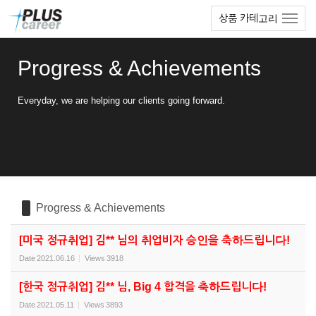
Sketchbook5, 스케치북5
Sketchbook5, 스케치북5
본
메
상품 카테고리
문
뉴
바
토
로
글
Progress & Achievements
가
하
기
기
Everyday, we are helping our clients going forward.
Progress & Achievements
[미국 정규취업] 김** 님의 취업비자 승인을 축하드립니다!
Date
2021.06.16
Views
3918
[한국 정규취업] 김** 님, Big 4 합격을 축하드립니다!
Date
2021.05.11
Views
3893