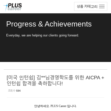
Sketchbook5, 스케치북5
Sketchbook5, 스케치북5
본
메
상품 카테고리
문
뉴
바
토
로
글
Progress & Achievements
가
하
기
기
Everyday, we are helping our clients going forward.
[미국 인턴쉽] 김**님경영학도를 위한 AICPA +
인턴쉽 합격을 축하합니다!
조회 수
594
안녕하세요. PLUS Career 입니다.