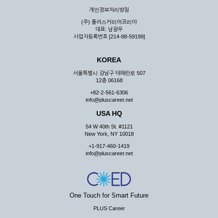
우 그 처리를 위해 노력해야 합니다.
개인정보처리방침
제7조 (회원의 의무)
(주) 플러스커리어코리아
대표: 남광우
① 회원은 ID와 비밀 번호에 관한 모든 관리의 책임이 있으며
사업자등록번호 [214-88-59199]
자신의 ID가 부정하게 사용된 경우, 이용자는 반드시 회사에 그
사실을 통보해야 합니다.
KOREA
② 회원은 이용신청서의 기재내용 중 변경된 내용이 있는 경우
서비스를 통하여 그 내용을 회사에 통지하여야 합니다.
서울특별시 강남구 테헤란로 507
12층 06168
③ 다른 회원의 ID와 비밀번호를 부당하게 사용하는 행위를
하지 않아야 합니다.
+82-2-561-6306
info@pluscareer.net
④ 회원은 회사의 서비스에서 타 사이트의 홍보행위를 하지 않
아야 하며 공공질서나 미풍약속에 위배되는 내용 혹은 저작권을
USA HQ
포함한 지적 재산권을 침해 할 수 있는 행동을 하지 않아야 합니
54 W 40th St. #1121
다.
New York, NY 10018
⑤ 회원은 회사의 사전 승낙 없이 서비스를 이용하여 어떠한 영
+1-917-460-1419
리 행위도 할 수 없습니다.
info@pluscareer.net
⑥ 회원은 관계법령, 약관의 규정, 이용안내 및 주의사항 등 회
사가 통지하는 사항을 준수하여야 하며, 기타 회사의 업무에 방
해되는 행위를 하여서는 아니 됩니다.
제8조 (회원의 관리)
One Touch for Smart Future
PLUS Career
① 회원은 언제든 이 약관에 대한 동의를 철회할 수 있습니다.