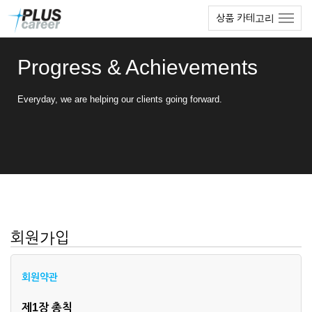
본
메
상품 카테고리
문
뉴
바
토
로
글
Progress & Achievements
가
하
기
기
Everyday, we are helping our clients going forward.
회원가입
회원약관
제1장 총칙