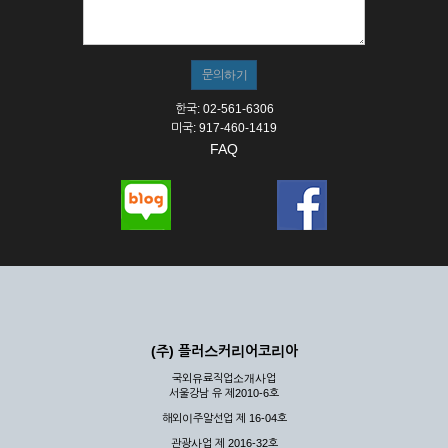
① 서비스의 이용은 연중무휴, 1일 24시간을 원칙으로 합니다.
② 시스템 점검, 교체 및 고장, 기술적인 이유, 국가비상사태, 정
전, 서비스 설비의 장애, 서비스 이용의 폭주 등의 정상적인 서비
스가 불가능할 경우 회사는 사전 공지나 예고 없이 서비스의 전
부 또는 일부를 일시적 또는 영구적으로 중지할 수 있습니다.
한국: 02-561-6306
③ 기타 회사는 서비스를 제공할 수 없는 합당한 사유가 발생한
미국: 917-460-1419
경우
FAQ
④ 회사는 제 2항 및 제 3항의 사유로 서비스의 제공이 일시적
으로 중지됨으로 인해 이용자 또는 제 3자가 입은 손해에 대하
여 배상하지 않습니다.
제3장 권리 및 의무
제6조 (회사의 의무)
① 회사는 특별한 사정이 없는 한 이용자가 신청한 후 즉시 서
비스를 이용할 수 있도록 하고 계속적, 안정적으로 서비스를 제
공할 수 있도록 최선의 노력을 다하여야 합니다.
(주) 플러스커리어코리아
② 회사는 이용자의 개인 신상 정보를 본인의 승낙 없이 타인에
국외유료직업소개사업
게 누설, 배포하여서는 안됩니다. 다만, 관계법령에 의하여 국가
서울강남 유 제2010-6호
기관 등의 합법적인 요구가 있는 경우에는 해당 되지 않습니다.
해외이주알선업 제 16-04호
③ 회사는 이용자로부터 제기되는 의견이나 불만이 정당하다고
인정할 경우에는 즉시 처리하여야 하며, 즉시 처리가 곤란한 경
관광사업 제 2016-32호