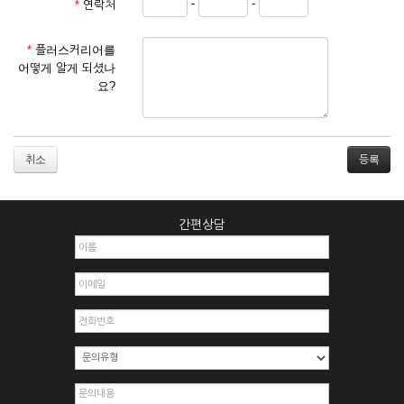
-
-
*
연락처
① 서비스 이용계약은 서비스 이용 희망자가 본 약관에 동의한
후 신청자의 실질 정보를 입력하여 회사에 신청하고 회사가 이
를 심사, 승낙함으로써 성립하며, 회사는 신청자의 실명 확인 절
*
플러스커리어를
차를 밟을 수 있습니다.
어떻게 알게 되셨나
② 회원가입시 입력한 ID는 변경할 수 없으며, 회원 1인당 한 개
요?
의 ID가 발급됩니다. 부득이한 경우로 인해 변경하고자 하는 경
우에는 해당 아이디를 해지하고 재가입해야 합니다.
③ 회사는 아래의 각 호에 해당하는 이용자에 대하여는 가입을
거절하거나 취소할 수 있으며, 실명으로 등록하지 않은 자의 일
취소
체의 권리를 제한할 수 있습니다.
1. 타인의 성명, 주민등록번호를 이용하여 신청할 경우
2. 개인정보를 허위로 기재하여 신청할 경우
간편상담
3. 경쟁 관게에 있는 이용자가 신청할 경우
4. 타인의 서비스 이용을 방해하거나, 정보를 도용한 경우
5. 기타 회사가 정한 이용신청서에 기재사항이 미비 된 경우
6. 이용자가 영업활동 또는 부정한 용도로 본 서비스를 이용할
경우
7. 회사의 정보를 사전 승낙 없이 전재, 변조, 복사하여 이용하
는 경우
8. 기타 회사가 정한 제반 사항을 위반하며 신청하는 경우
제5조 (서비스의 이용 및 중지)