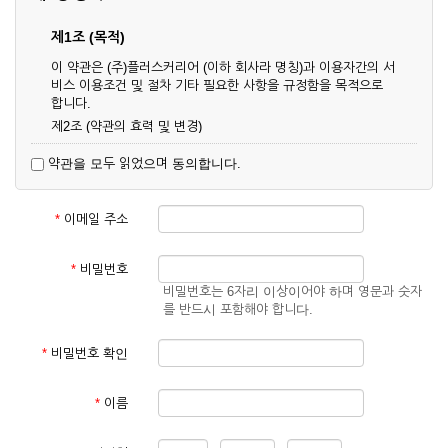
제1조 (목적)
이 약관은 (주)플러스커리어 (이하 회사라 명칭)과 이용자간의 서
비스 이용조건 및 절차 기타 필요한 사항을 규정함을 목적으로
합니다.
제2조 (약관의 효력 및 변경)
① 이 약관은 온라인으로 게시함과 동시에 효력이 발생되며, 영
약관을 모두 읽었으며 동의합니다.
업상 중요 하거나 합리적인 사유가 발생할 경우 온라인 공사를
통하여 변경할 수 있습니다.
② 회원은 변경된 약관에 동의하지 않을 경우 서비스 이용을 중
*
이메일 주소
단하고 이용계약을 해지할 수 있습니다. 약관의 효력 발생일 이
후의 계속적인 서비스 이용은 약관의 변경사항에 대해 동의한
것으로 간주됩니다.
*
비밀번호
비밀번호는 6자리 이상이어야 하며 영문과 숫자
제3조 (약관의 외 준칙)
를 반드시 포함해야 합니다.
이 약관에 명시되지 않은 사항은 회사의 공지, 이용안내 및 기타
관계법령의 규정에 따릅니다.
*
비밀번호 확인
제2장 서비스 이용 계약
*
이름
제4조 (이용계약의 성립)