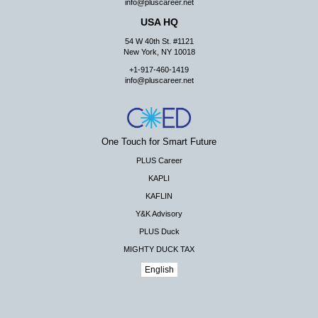
info@pluscareer.net
USA HQ
54 W 40th St. #1121
New York, NY 10018
+1-917-460-1419
info@pluscareer.net
One Touch for Smart Future
PLUS Career
KAPLI
KAFLIN
Y&K Advisory
PLUS Duck
MIGHTY DUCK TAX
English