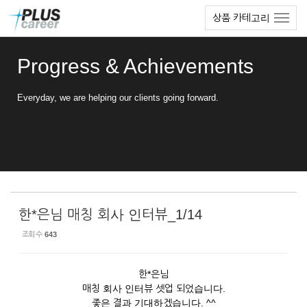
Sketchbook5, 스케치북5
Sketchbook5, 스케치북5
본
메
상품 카테고리
문
뉴
바
토
로
글
Progress & Achievements
가
하
기
기
Everyday, we are helping our clients going forward.
한*은님 매칭 회사 인터뷰_1/14
조회 수
643
한*은님
매칭 회사 인터뷰 셋업 되었습니다.
좋은 결과 기대하겠습니다. ^^