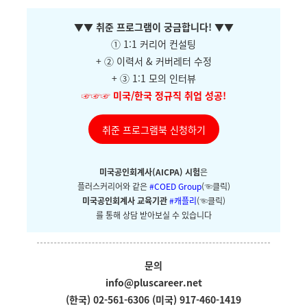
▼
▼ 취준 프로그램이 궁금합니다!
▼
▼
① 1:1 커리어 컨설팅
+ ②
이력서 & 커버레터 수정
+ ③ 1:1 모의 인터뷰
☞☞☞
미국/한국 정규직 취업 성공!
취준 프로그램북 신청하기
미국공인회계사(AICPA) 시험
은
플러스커리어와
같은
#COED Group
(☜클릭)
미국공인회계사 교육기관
#캐플리
(☜클릭)
를 통해 상담 받아보실 수 있습니다
문의
info@pluscareer.net
(한국) 02-561-6306
(미국) 917-460-1419