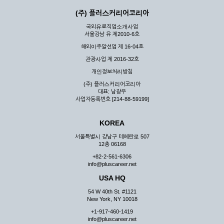
(주) 플러스커리어코리아
국외유료직업소개사업
서울강남 유 제2010-6호
해외이주알선업 제 16-04호
관광사업 제 2016-32호
개인정보처리방침
(주) 플러스커리어코리아
대표: 남광우
사업자등록번호 [214-88-59199]
KOREA
서울특별시 강남구 테헤란로 507
12층 06168
+82-2-561-6306
info@pluscareer.net
USA HQ
54 W 40th St. #1121
New York, NY 10018
+1-917-460-1419
info@pluscareer.net