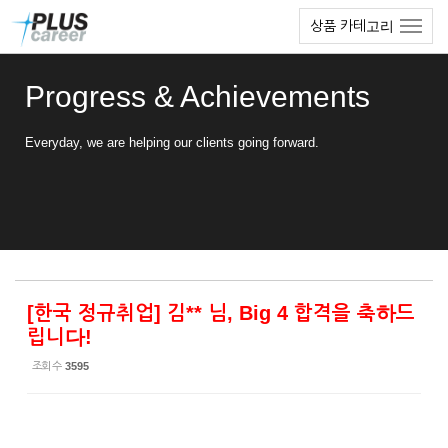
Sketchbook5, 스케치북5
Sketchbook5, 스케치북5
본
메
상품 카테고리
문
뉴
바
토
로
글
Progress & Achievements
가
하
기
기
Everyday, we are helping our clients going forward.
[한국 정규취업] 김** 님, Big 4 합격을 축하드
립니다!
조회 수
3595