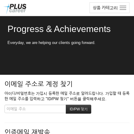
본
메
상품 카테고리
문
뉴
바
토
로
글
Progress & Achievements
가
하
기
기
Everyday, we are helping our clients going forward.
이메일 주소로 계정 찾기
아이디/비밀번호는 가입시 등록한 메일 주소로 알려드립니다. 가입할 때 등록
한 메일 주소를 입력하고 "ID/PW 찾기" 버튼을 클릭해주세요.
인증메일 재발송