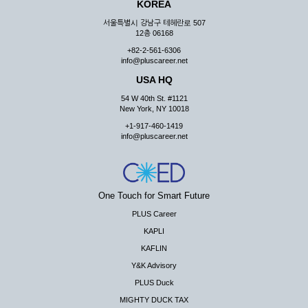
KOREA
서울특별시 강남구 테헤란로 507
12층 06168
+82-2-561-6306
info@pluscareer.net
USA HQ
54 W 40th St. #1121
New York, NY 10018
+1-917-460-1419
info@pluscareer.net
One Touch for Smart Future
PLUS Career
KAPLI
KAFLIN
Y&K Advisory
PLUS Duck
MIGHTY DUCK TAX