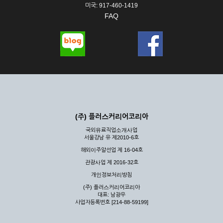
미국: 917-460-1419
FAQ
(주) 플러스커리어코리아
국외유료직업소개사업
서울강남 유 제2010-6호
해외이주알선업 제 16-04호
관광사업 제 2016-32호
개인정보처리방침
(주) 플러스커리어코리아
대표: 남광우
사업자등록번호 [214-88-59199]