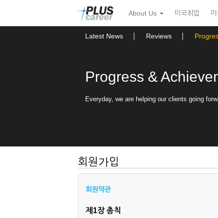
본
메
About Us
미국취업
미
문
뉴
바
토
로
글
Latest News
Reviews
Progre
가
하
기
기
Progress & Achieve
Everyday, we are helping our clients going forw
회원가입
회원약관
제1장 총칙