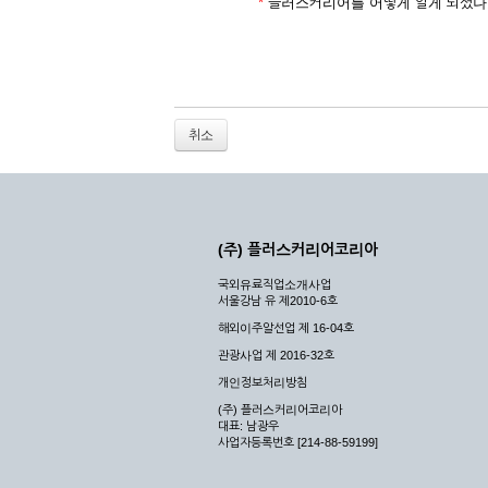
2. 개인정보를 허위로 기재하여 신청할 경우
*
플러스커리어를 어떻게 알게 되셨나
3. 경쟁 관게에 있는 이용자가 신청할 경우
4. 타인의 서비스 이용을 방해하거나, 정보를
5. 기타 회사가 정한 이용신청서에 기재사항이 
6. 이용자가 영업활동 또는 부정한 용도로 본
7. 회사의 정보를 사전 승낙 없이 전재, 변조
취소
8. 기타 회사가 정한 제반 사항을 위반하며 신
제5조 (서비스의 이용 및 중지)
① 서비스의 이용은 연중무휴, 1일 24시간을 
② 시스템 점검, 교체 및 고장, 기술적인 이유
(주) 플러스커리어코리아
이 서비스의 전부 또는 일부를 일시적 또는 영
국외유료직업소개사업
③ 기타 회사는 서비스를 제공할 수 없는 합당
서울강남 유 제2010-6호
④ 회사는 제 2항 및 제 3항의 사유로 서비
해외이주알선업 제 16-04호
제3장 권리 및 의무
관광사업 제 2016-32호
개인정보처리방침
제6조 (회사의 의무)
(주) 플러스커리어코리아
대표: 남광우
① 회사는 특별한 사정이 없는 한 이용자가 신
사업자등록번호 [214-88-59199]
② 회사는 이용자의 개인 신상 정보를 본인의 
되지 않습니다.