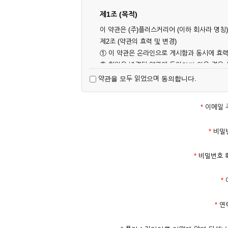
제1조 (목적)
이 약관은 (주)플러스커리어 (이하 회사라 명
제2조 (약관의 효력 및 변경)
① 이 약관은 온라인으로 게시함과 동시에 효력
② 회원은 변경된 약관에 동의하지 않을 경우
대해 동의한 것으로 간주됩니다.
약관을 모두 읽었으며 동의합니다.
제3조 (약관의 외 준칙)
이 약관에 명시되지 않은 사항은 회사의 공지,
*
이메일 
제2장 서비스 이용 계약
*
비밀
제4조 (이용계약의 성립)
*
비밀번호 
① 서비스 이용계약은 서비스 이용 희망자가 
의 실명 확인 절차를 밟을 수 있습니다.
*
② 회원가입시 입력한 ID는 변경할 수 없으며
다.
*
연
③ 회사는 아래의 각 호에 해당하는 이용자에 
1. 타인의 성명, 주민등록번호를 이용하여 신