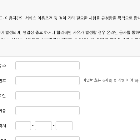
칭)과 이용자간의 서비스 이용조건 및 절차 기타 필요한 사항을 규정함을 목적으로 합
이 발생되며, 영업상 중요 하거나 합리적인 사유가 발생할 경우 온라인 공사를 통하
 서비스 이용을 중단하고 이용계약을 해지할 수 있습니다. 약관의 효력 발생일 이
 이용안내 및 기타 관계법령의 규정에 따릅니다.
주소
비밀번호는 6자리 이상이어야 하
번호
확인
본 약관에 동의한 후 신청자의 실질 정보를 입력하여 회사에 신청하고 회사가 이를 
이름
, 회원 1인당 한 개의 ID가 발급됩니다. 부득이한 경우로 인해 변경하고자 하는 경
-
-
락처
대하여는 가입을 거절하거나 취소할 수 있으며, 실명으로 등록하지 않은 자의 일체의
청할 경우