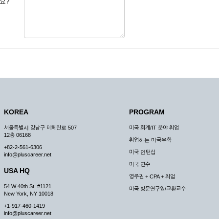
요?
 도용한 경우
미비 된 경우
 서비스를 이용할 경우
, 복사하여 이용하는 경우
청하는 경우
원칙으로 합니다.
, 국가비상사태, 정전, 서비스 설비의 장애, 서비스 이용의 폭주 등의 정상적인 서비
KOREA
PROGRAM
구적으로 중지할 수 있습니다.
서울특별시 강남구 테헤란로 507
미국 회계/IT 분야 취업
한 사유가 발생한 경우
12층 06168
취업하는 미국유학
스의 제공이 일시적으로 중지됨으로 인해 이용자 또는 제 3자가 입은 손해에 대하여 
+82-2-561-6306
미국 인턴십
info@pluscareer.net
미국 연수
USA HQ
영주권 + CPA + 취업
54 W 40th St. #1121
미국 방문연구원/교환교수
New York, NY 10018
청한 후 즉시 서비스를 이용할 수 있도록 하고 계속적, 안정적으로 서비스를 제공할
+1-917-460-1419
승낙 없이 타인에게 누설, 배포하여서는 안됩니다. 다만, 관계법령에 의하여 국가
info@pluscareer.net