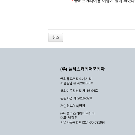
2. 개인정보를 허위로 기재하여 신청할 경우
*
플러스커리어를 어떻게 알게 되셨나
3. 경쟁 관게에 있는 이용자가 신청할 경우
4. 타인의 서비스 이용을 방해하거나, 정보를
5. 기타 회사가 정한 이용신청서에 기재사항이 
6. 이용자가 영업활동 또는 부정한 용도로 본
7. 회사의 정보를 사전 승낙 없이 전재, 변조
취소
8. 기타 회사가 정한 제반 사항을 위반하며 신
제5조 (서비스의 이용 및 중지)
① 서비스의 이용은 연중무휴, 1일 24시간을 
② 시스템 점검, 교체 및 고장, 기술적인 이유
(주) 플러스커리어코리아
이 서비스의 전부 또는 일부를 일시적 또는 영
국외유료직업소개사업
③ 기타 회사는 서비스를 제공할 수 없는 합당
서울강남 유 제2010-6호
④ 회사는 제 2항 및 제 3항의 사유로 서비
해외이주알선업 제 16-04호
제3장 권리 및 의무
관광사업 제 2016-32호
개인정보처리방침
제6조 (회사의 의무)
(주) 플러스커리어코리아
대표: 남광우
① 회사는 특별한 사정이 없는 한 이용자가 신
사업자등록번호 [214-88-59199]
② 회사는 이용자의 개인 신상 정보를 본인의 
되지 않습니다.