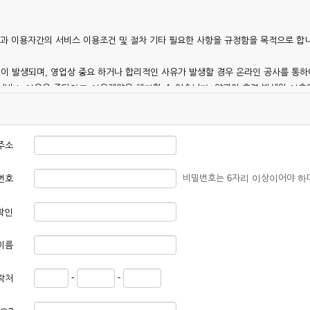
칭)과 이용자간의 서비스 이용조건 및 절차 기타 필요한 사항을 규정함을 목적으로 합
이 발생되며, 영업상 중요 하거나 합리적인 사유가 발생할 경우 온라인 공사를 통하
 서비스 이용을 중단하고 이용계약을 해지할 수 있습니다. 약관의 효력 발생일 이
 이용안내 및 기타 관계법령의 규정에 따릅니다.
주소
비밀번호는 6자리 이상이어야 하
번호
확인
본 약관에 동의한 후 신청자의 실질 정보를 입력하여 회사에 신청하고 회사가 이를 
이름
, 회원 1인당 한 개의 ID가 발급됩니다. 부득이한 경우로 인해 변경하고자 하는 경
-
-
락처
대하여는 가입을 거절하거나 취소할 수 있으며, 실명으로 등록하지 않은 자의 일체의
청할 경우