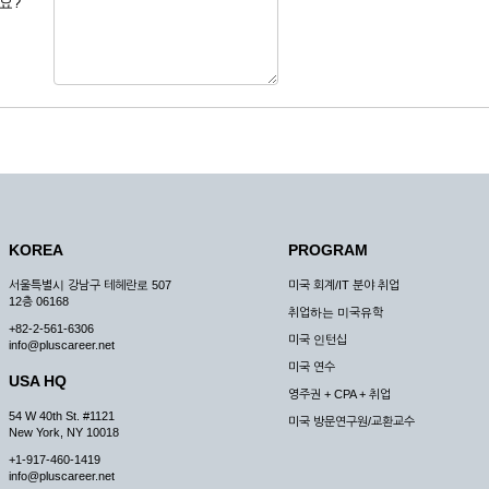
요?
 도용한 경우
미비 된 경우
 서비스를 이용할 경우
, 복사하여 이용하는 경우
청하는 경우
원칙으로 합니다.
, 국가비상사태, 정전, 서비스 설비의 장애, 서비스 이용의 폭주 등의 정상적인 서비
KOREA
PROGRAM
구적으로 중지할 수 있습니다.
서울특별시 강남구 테헤란로 507
미국 회계/IT 분야 취업
한 사유가 발생한 경우
12층 06168
취업하는 미국유학
스의 제공이 일시적으로 중지됨으로 인해 이용자 또는 제 3자가 입은 손해에 대하여 
+82-2-561-6306
미국 인턴십
info@pluscareer.net
미국 연수
USA HQ
영주권 + CPA + 취업
54 W 40th St. #1121
미국 방문연구원/교환교수
New York, NY 10018
청한 후 즉시 서비스를 이용할 수 있도록 하고 계속적, 안정적으로 서비스를 제공할
+1-917-460-1419
승낙 없이 타인에게 누설, 배포하여서는 안됩니다. 다만, 관계법령에 의하여 국가
info@pluscareer.net