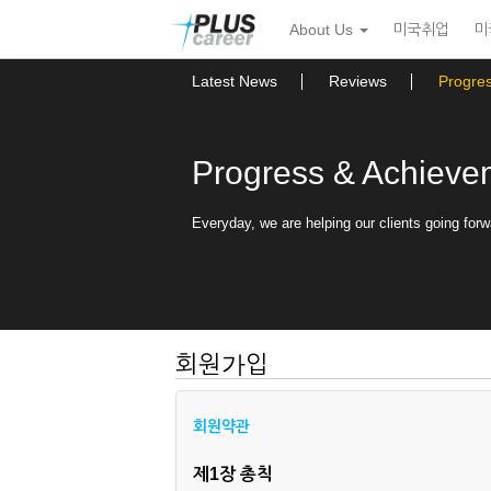
본
메
About Us
미국취업
미
문
뉴
바
토
로
글
Latest News
Reviews
Progre
가
하
기
기
Progress & Achieve
Everyday, we are helping our clients going forw
회원가입
회원약관
제1장 총칙