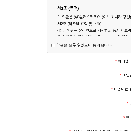
제1조 (목적)
이 약관은 (주)플러스커리어 (이하 회사라 명
제2조 (약관의 효력 및 변경)
① 이 약관은 온라인으로 게시함과 동시에 효력
② 회원은 변경된 약관에 동의하지 않을 경우
대해 동의한 것으로 간주됩니다.
약관을 모두 읽었으며 동의합니다.
제3조 (약관의 외 준칙)
이 약관에 명시되지 않은 사항은 회사의 공지,
*
이메일 
제2장 서비스 이용 계약
*
비밀
제4조 (이용계약의 성립)
*
비밀번호 
① 서비스 이용계약은 서비스 이용 희망자가 
의 실명 확인 절차를 밟을 수 있습니다.
*
② 회원가입시 입력한 ID는 변경할 수 없으며
다.
*
연
③ 회사는 아래의 각 호에 해당하는 이용자에 
1. 타인의 성명, 주민등록번호를 이용하여 신