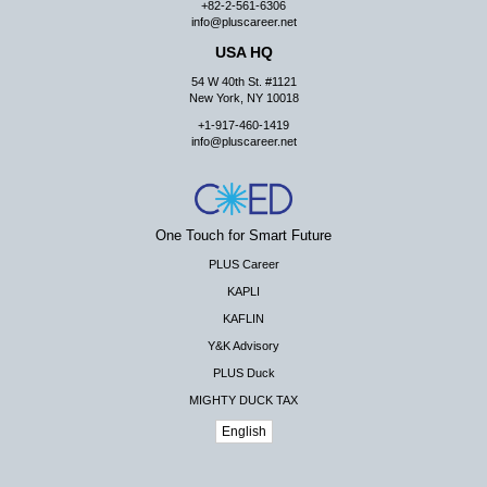
+82-2-561-6306
info@pluscareer.net
USA HQ
54 W 40th St. #1121
New York, NY 10018
+1-917-460-1419
info@pluscareer.net
One Touch for Smart Future
PLUS Career
KAPLI
KAFLIN
Y&K Advisory
PLUS Duck
MIGHTY DUCK TAX
English