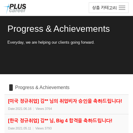
Sketchbook5, 스케치북5
Sketchbook5, 스케치북5
본
메
상품 카테고리
문
뉴
바
토
로
글
Progress & Achievements
가
하
기
기
Everyday, we are helping our clients going forward.
Progress & Achievements
[미국 정규취업] 김** 님의 취업비자 승인을 축하드립니다!
Date
2021.06.16
Views
3764
[한국 정규취업] 김** 님, Big 4 합격을 축하드립니다!
Date
2021.05.11
Views
3793