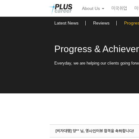
Sketchbook5, 스케치북5
Sketchbook5, 스케치북5
본
메
About Us
미국취업
미
문
뉴
바
토
로
글
Latest News
Reviews
Progre
가
하
기
기
Progress & Achieve
Everyday, we are helping our clients going forw
[비자대행] 양** 님, 영사인터뷰 합격을 축하합니다!