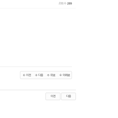
조회 수
289
이전
다음
위로
아래로
이전
다음