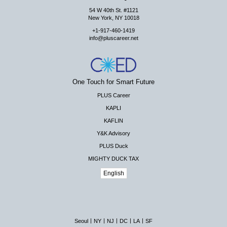
54 W 40th St. #1121
New York, NY 10018
+1-917-460-1419
info@pluscareer.net
One Touch for Smart Future
PLUS Career
KAPLI
KAFLIN
Y&K Advisory
PLUS Duck
MIGHTY DUCK TAX
English
|
|
|
|
|
Seoul
NY
NJ
DC
LA
SF