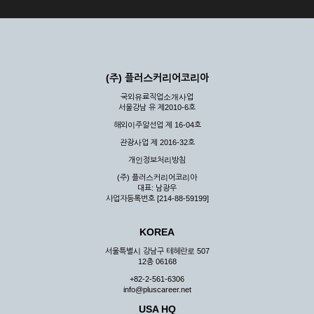
(주) 플러스커리어코리아
국외유료직업소개사업
서울강남 유 제2010-6호
해외이주알선업 제 16-04호
관광사업 제 2016-32호
개인정보처리방침
(주) 플러스커리어코리아
대표: 남광우
사업자등록번호 [214-88-59199]
KOREA
서울특별시 강남구 테헤란로 507
12층 06168
+82-2-561-6306
info@pluscareer.net
USA HQ