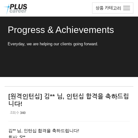
Sketchbook5, 스케치북5
Sketchbook5, 스케치북5
본
메
상품 카테고리
문
뉴
바
토
로
글
Progress & Achievements
가
하
기
기
Everyday, we are helping our clients going forward.
[원격인턴십] 김** 님, 인턴십 합격을 축하드립
니다!
조회 수
340
김** 님, 인턴십 합격을 축하드립니다!
회사: S**