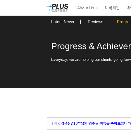
Sketchbook5, 스케치북5
Sketchbook5, 스케치북5
본
메
About Us
미국취업
미
문
뉴
바
토
로
글
Latest News
Reviews
Progre
가
하
기
기
Progress & Achieve
Everyday, we are helping our clients going forw
[미국 정규취업] J**님의 영주권 취득을 축하드립니다! -