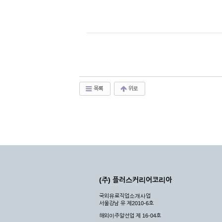
목록
위로
(주) 플러스커리어코리아
국외유료직업소개사업
서울강남 유 제2010-6호
해외이주알선업 제 16-04호