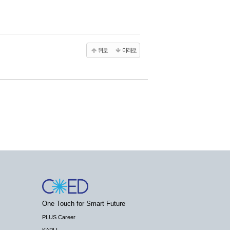
위로
아래로
One Touch for Smart Future
PLUS Career