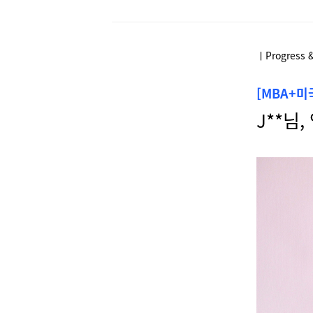
ㅣProgress 
[MBA+
J**님