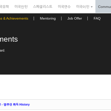
국유학
미국인턴
스페셜리스트
미국연수
미국이민
Commun
ss & Achievements
Mentoring
Job Offer
FAQ
ments
ard.
 영주권 취득 History