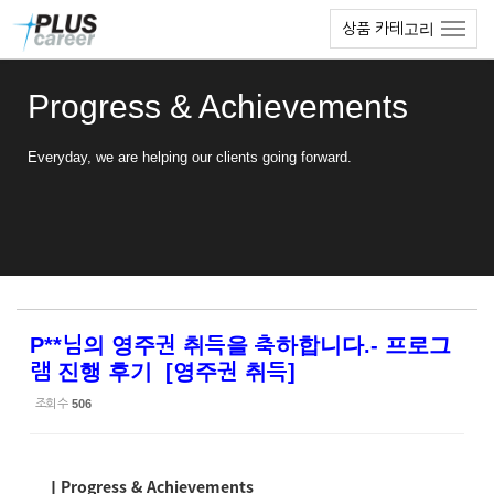
Sketchbook5, 스케치북5
Sketchbook5, 스케치북5
본
메
상품 카테고리
문
뉴
바
토
로
글
Progress & Achievements
가
하
기
기
Everyday, we are helping our clients going forward.
P**님의 영주권 취득을 축하합니다.- 프로그
램 진행 후기 [영주권 취득]
조회 수
506
ㅣProgress & Achievements