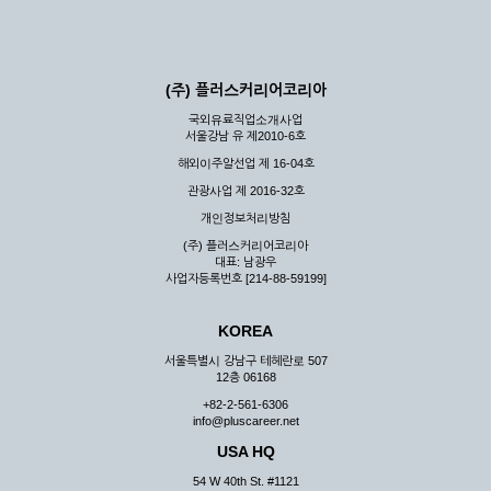
(주) 플러스커리어코리아
국외유료직업소개사업
서울강남 유 제2010-6호
해외이주알선업 제 16-04호
관광사업 제 2016-32호
개인정보처리방침
(주) 플러스커리어코리아
대표: 남광우
사업자등록번호 [214-88-59199]
KOREA
서울특별시 강남구 테헤란로 507
12층 06168
+82-2-561-6306
info@pluscareer.net
USA HQ
54 W 40th St. #1121