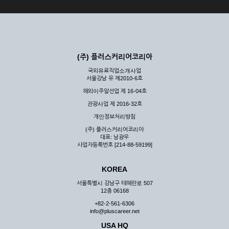
(주) 플러스커리어코리아
국외유료직업소개사업
서울강남 유 제2010-6호
해외이주알선업 제 16-04호
관광사업 제 2016-32호
개인정보처리방침
(주) 플러스커리어코리아
대표: 남광우
사업자등록번호 [214-88-59199]
KOREA
서울특별시 강남구 테헤란로 507
12층 06168
+82-2-561-6306
info@pluscareer.net
USA HQ