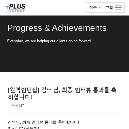
Sketchbook5, 스케치북5
Sketchbook5, 스케치북5
본
메
상품 카테고리
문
뉴
바
토
로
글
Progress & Achievements
가
하
기
기
Everyday, we are helping our clients going forward.
[원격인턴십] 김** 님, 최종 인터뷰 통과를 축
하합니다!
조회 수
327
김** 님, 최종 인터뷰 통과를 축하합니다!
회사: J** (자동차)