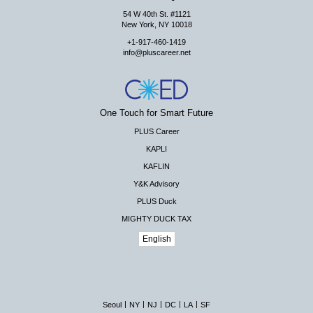
54 W 40th St. #1121
New York, NY 10018
+1-917-460-1419
info@pluscareer.net
One Touch for Smart Future
PLUS Career
KAPLI
KAFLIN
Y&K Advisory
PLUS Duck
MIGHTY DUCK TAX
English
|
|
|
|
|
Seoul
NY
NJ
DC
LA
SF