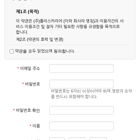
제1조 (목적)
이 약관은 (주)플러스커리어 (이하 회사라 명칭)과 이용자간의 서
비스 이용조건 및 절차 기타 필요한 사항을 규정함을 목적으로
합니다.
제2조 (약관의 효력 및 변경)
① 이 약관은 온라인으로 게시함과 동시에 효력이 발생되며, 영
약관을 모두 읽었으며 동의합니다.
업상 중요 하거나 합리적인 사유가 발생할 경우 온라인 공사를
통하여 변경할 수 있습니다.
② 회원은 변경된 약관에 동의하지 않을 경우 서비스 이용을 중
*
이메일 주소
단하고 이용계약을 해지할 수 있습니다. 약관의 효력 발생일 이
후의 계속적인 서비스 이용은 약관의 변경사항에 대해 동의한
것으로 간주됩니다.
*
비밀번호
비밀번호는 6자리 이상이어야 하며 영문과 숫자
제3조 (약관의 외 준칙)
를 반드시 포함해야 합니다.
이 약관에 명시되지 않은 사항은 회사의 공지, 이용안내 및 기타
관계법령의 규정에 따릅니다.
*
비밀번호 확인
제2장 서비스 이용 계약
*
이름
제4조 (이용계약의 성립)