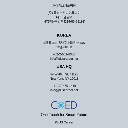
우 그 처리를 위해 노력해야 합니다.
개인정보처리방침
제7조 (회원의 의무)
(주) 플러스커리어코리아
대표: 남광우
① 회원은 ID와 비밀 번호에 관한 모든 관리의 책임이 있으며
사업자등록번호 [214-88-59199]
자신의 ID가 부정하게 사용된 경우, 이용자는 반드시 회사에 그
사실을 통보해야 합니다.
KOREA
② 회원은 이용신청서의 기재내용 중 변경된 내용이 있는 경우
서비스를 통하여 그 내용을 회사에 통지하여야 합니다.
서울특별시 강남구 테헤란로 507
12층 06168
③ 다른 회원의 ID와 비밀번호를 부당하게 사용하는 행위를
하지 않아야 합니다.
+82-2-561-6306
info@pluscareer.net
④ 회원은 회사의 서비스에서 타 사이트의 홍보행위를 하지 않
아야 하며 공공질서나 미풍약속에 위배되는 내용 혹은 저작권을
USA HQ
포함한 지적 재산권을 침해 할 수 있는 행동을 하지 않아야 합니
54 W 40th St. #1121
다.
New York, NY 10018
⑤ 회원은 회사의 사전 승낙 없이 서비스를 이용하여 어떠한 영
+1-917-460-1419
리 행위도 할 수 없습니다.
info@pluscareer.net
⑥ 회원은 관계법령, 약관의 규정, 이용안내 및 주의사항 등 회
사가 통지하는 사항을 준수하여야 하며, 기타 회사의 업무에 방
해되는 행위를 하여서는 아니 됩니다.
제8조 (회원의 관리)
One Touch for Smart Future
PLUS Career
① 회원은 언제든 이 약관에 대한 동의를 철회할 수 있습니다.