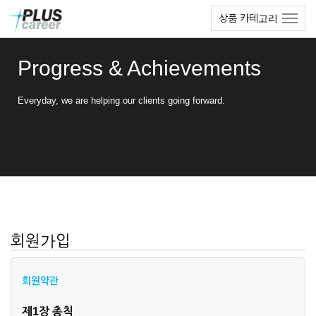
본
메
상품 카테고리
문
뉴
바
토
로
글
Progress & Achievements
가
하
기
기
Everyday, we are helping our clients going forward.
회원가입
회원약관
제1장 총칙