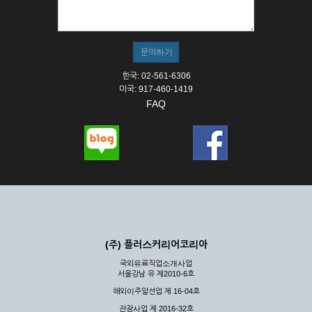
① 서비스의 이용은 연중무휴, 1일 24시간을 원칙으로 합니다.
② 시스템 점검, 교체 및 고장, 기술적인 이유, 국가비상사태, 정
전, 서비스 설비의 장애, 서비스 이용의 폭주 등의 정상적인 서비
스가 불가능할 경우 회사는 사전 공지나 예고 없이 서비스의 전
부 또는 일부를 일시적 또는 영구적으로 중지할 수 있습니다.
한국: 02-561-6306
③ 기타 회사는 서비스를 제공할 수 없는 합당한 사유가 발생한
미국: 917-460-1419
경우
FAQ
④ 회사는 제 2항 및 제 3항의 사유로 서비스의 제공이 일시적
으로 중지됨으로 인해 이용자 또는 제 3자가 입은 손해에 대하
여 배상하지 않습니다.
제3장 권리 및 의무
제6조 (회사의 의무)
① 회사는 특별한 사정이 없는 한 이용자가 신청한 후 즉시 서
비스를 이용할 수 있도록 하고 계속적, 안정적으로 서비스를 제
공할 수 있도록 최선의 노력을 다하여야 합니다.
(주) 플러스커리어코리아
② 회사는 이용자의 개인 신상 정보를 본인의 승낙 없이 타인에
국외유료직업소개사업
게 누설, 배포하여서는 안됩니다. 다만, 관계법령에 의하여 국가
서울강남 유 제2010-6호
기관 등의 합법적인 요구가 있는 경우에는 해당 되지 않습니다.
해외이주알선업 제 16-04호
③ 회사는 이용자로부터 제기되는 의견이나 불만이 정당하다고
인정할 경우에는 즉시 처리하여야 하며, 즉시 처리가 곤란한 경
관광사업 제 2016-32호