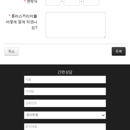
-
-
*
연락처
① 서비스 이용계약은 서비스 이용 희망자가 본 약관에 동의한
후 신청자의 실질 정보를 입력하여 회사에 신청하고 회사가 이
를 심사, 승낙함으로써 성립하며, 회사는 신청자의 실명 확인 절
*
플러스커리어를
차를 밟을 수 있습니다.
어떻게 알게 되셨나
② 회원가입시 입력한 ID는 변경할 수 없으며, 회원 1인당 한 개
요?
의 ID가 발급됩니다. 부득이한 경우로 인해 변경하고자 하는 경
우에는 해당 아이디를 해지하고 재가입해야 합니다.
③ 회사는 아래의 각 호에 해당하는 이용자에 대하여는 가입을
거절하거나 취소할 수 있으며, 실명으로 등록하지 않은 자의 일
취소
체의 권리를 제한할 수 있습니다.
1. 타인의 성명, 주민등록번호를 이용하여 신청할 경우
2. 개인정보를 허위로 기재하여 신청할 경우
간편상담
3. 경쟁 관게에 있는 이용자가 신청할 경우
4. 타인의 서비스 이용을 방해하거나, 정보를 도용한 경우
5. 기타 회사가 정한 이용신청서에 기재사항이 미비 된 경우
6. 이용자가 영업활동 또는 부정한 용도로 본 서비스를 이용할
경우
7. 회사의 정보를 사전 승낙 없이 전재, 변조, 복사하여 이용하
는 경우
8. 기타 회사가 정한 제반 사항을 위반하며 신청하는 경우
제5조 (서비스의 이용 및 중지)