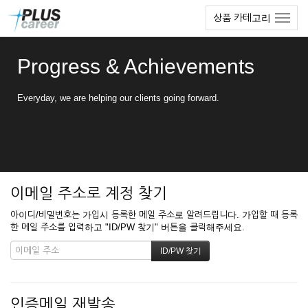
본
메
상품 카테고리
문
뉴
바
토
로
글
Progress & Achievements
가
하
기
기
Everyday, we are helping our clients going forward.
이메일 주소로 계정 찾기
아이디/비밀번호는 가입시 등록한 메일 주소로 알려드립니다. 가입할 때 등록
한 메일 주소를 입력하고 "ID/PW 찾기" 버튼을 클릭해주세요.
인증메일 재발송