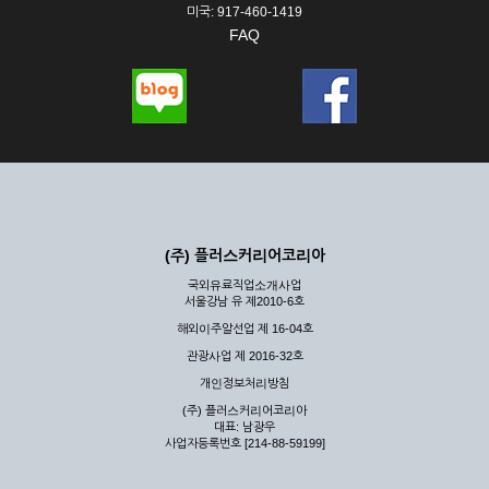
미국: 917-460-1419
FAQ
(주) 플러스커리어코리아
국외유료직업소개사업
서울강남 유 제2010-6호
해외이주알선업 제 16-04호
관광사업 제 2016-32호
개인정보처리방침
(주) 플러스커리어코리아
대표: 남광우
사업자등록번호 [214-88-59199]