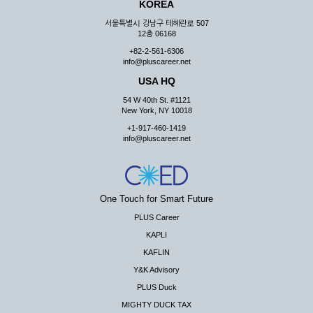
KOREA
서울특별시 강남구 테헤란로 507
12층 06168
+82-2-561-6306
info@pluscareer.net
USA HQ
54 W 40th St. #1121
New York, NY 10018
+1-917-460-1419
info@pluscareer.net
One Touch for Smart Future
PLUS Career
KAPLI
KAFLIN
Y&K Advisory
PLUS Duck
MIGHTY DUCK TAX