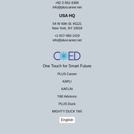
+82-2-561-6306
info@pluscareer.net
USA HQ
54 W 40th St. #1121
New York, NY 10018
+1-917-460-1419
info@pluscareer.net
One Touch for Smart Future
PLUS Career
KAPLI
KAFLIN
Y&K Advisory
PLUS Duck
MIGHTY DUCK TAX
English