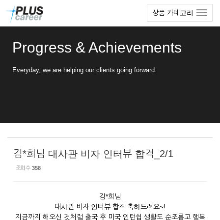
Sketchbook5, 스케치북5
Sketchbook5, 스케치북5
본
메
상품 카테고리
문
뉴
바
토
로
글
Progress & Achievements
가
하
기
기
Everyday, we are helping our clients going forward.
김*희님 대사관 비자 인터뷰 합격_2/1
조회 수
358
김*희님
대사관 비자 인터뷰 합격 축하드려요~!
지금까지 해오신 것처럼 출국 후
미국 인턴쉽 생활도 순조롭고 행복