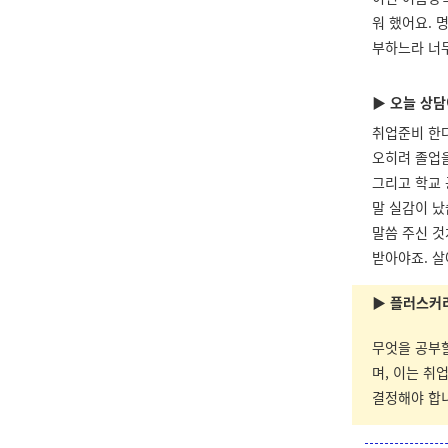
워 했어요. 
부하느라 너
▶
오늘 상담
취업준비 한
오히려 졸업을
그리고 학교
말 실감이 났
말씀 주신 것
받아야죠. 살
▶ 플러스커
무엇을 공부할
며, 이는 취
결정해야 합