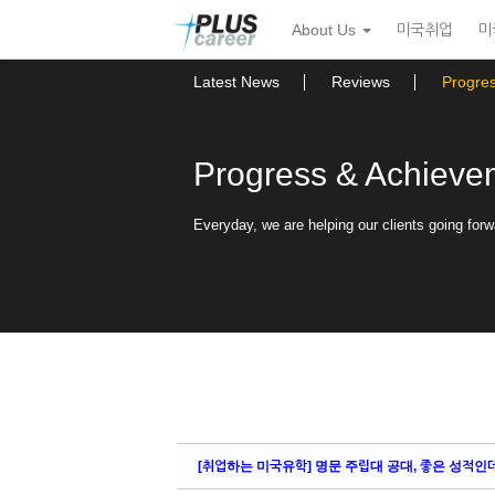
Sketchbook5, 스케치북5
Sketchbook5, 스케치북5
본
메
About Us
미국취업
미
문
뉴
바
토
로
글
Latest News
Reviews
Progre
가
하
기
기
Progress & Achieve
Everyday, we are helping our clients going forw
[취업하는 미국유학] 명문 주립대 공대, 좋은 성적