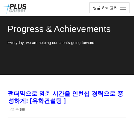
Sketchbook5, 스케치북5
Sketchbook5, 스케치북5
본
메
상품 카테고리
문
뉴
바
토
로
글
Progress & Achievements
가
하
기
기
Everyday, we are helping our clients going forward.
팬더믹으로 멈춘 시간을 인턴십 경력으로 풍
성하게! [유학컨설팅 ]
조회 수
398