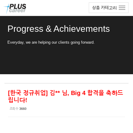
Sketchbook5, 스케치북5
Sketchbook5, 스케치북5
본
메
상품 카테고리
문
뉴
바
토
로
글
Progress & Achievements
가
하
기
기
Everyday, we are helping our clients going forward.
[한국 정규취업] 김** 님, Big 4 합격을 축하드
립니다!
조회 수
3660