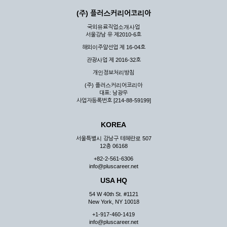
(주) 플러스커리어코리아
국외유료직업소개사업
서울강남 유 제2010-6호
해외이주알선업 제 16-04호
관광사업 제 2016-32호
개인정보처리방침
(주) 플러스커리어코리아
대표: 남광우
사업자등록번호 [214-88-59199]
KOREA
서울특별시 강남구 테헤란로 507
12층 06168
+82-2-561-6306
info@pluscareer.net
USA HQ
54 W 40th St. #1121
New York, NY 10018
+1-917-460-1419
info@pluscareer.net