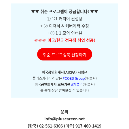
▼
▼ 취준 프로그램이 궁금합니다!
▼
▼
① 1:1 커리어 컨설팅
+ ②
이력서 & 커버레터 수정
+ ③ 1:1 모의 인터뷰
☞☞☞
미국/한국 정규직 취업 성공!
취준 프로그램북 신청하기
미국공인회계사(AICPA) 시험
은
플러스커리어와
같은
#COED Group
(☜클릭)
미국공인회계사 교육기관
#캐플리
(☜클릭)
를 통해 상담 받아보실 수 있습니다
문의
info@pluscareer.net
(한국) 02-561-6306
(미국) 917-460-1419